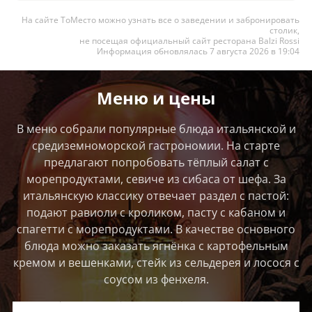
На сайте ТоМесто можно узнать все о заведении и забронировать
столик,
не посещая официальный сайт ресторана Balzi Rossi
Информация обновлялась 7 августа 2026 в 19:04
Меню и цены
В меню собрали популярные блюда итальянской и
средиземноморской гастрономии. На старте
предлагают попробовать тёплый салат с
морепродуктами, севиче из сибаса от шефа. За
итальянскую классику отвечает раздел с пастой:
подают равиоли с кроликом, пасту с кабаном и
спагетти с морепродуктами. В качестве основного
блюда можно заказать ягнёнка с картофельным
кремом и вешенками, стейк из сельдерея и лосося с
соусом из фенхеля.