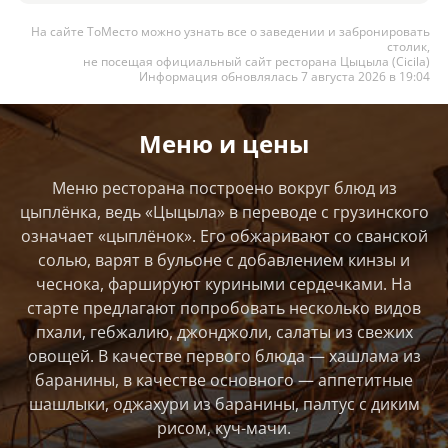
На сайте ТоМесто можно узнать все о заведении и забронировать
столик,
не посещая официальный сайт ресторана Цыцыла (Сicila)
Информация обновлялась 7 августа 2026 в 19:04
Меню и цены
Меню ресторана построено вокруг блюд из
цыплёнка, ведь «Цыцыла» в переводе с грузинского
означает «цыплёнок». Его обжаривают со сванской
солью, варят в бульоне с добавлением кинзы и
чеснока, фаршируют куриными сердечками. На
старте предлагают попробовать несколько видов
пхали, гебжалию, джонджоли, салаты из свежих
овощей. В качестве первого блюда — хашлама из
баранины, в качестве основного — аппетитные
шашлыки, оджахури из баранины, палтус с диким
рисом, куч-мачи.