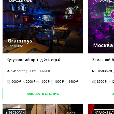
КАРАОКЕ КЛУБ
КАРАОКЕ КЛ
Grammys
Москва 
Греммис
Кутузовский пр-т, д 2/1, стр.6
Земляной Ва
м. Киевская
(1.1 км, 14 мин)
м. Таганская
6000 ₽
2000 ₽
1600 ₽
1000 ₽
1400 ₽
3500 ₽
1
ЗАКАЗАТЬ СТОЛИК
РЕСТОРАН
7.7
КАРАОКЕ КЛ