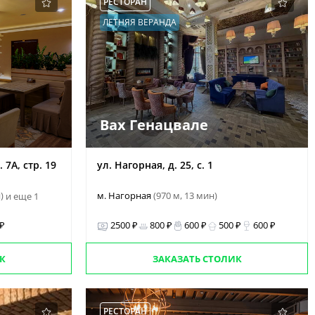
РЕСТОРАН
ЛЕТНЯЯ ВЕРАНДА
Вах Генацвале
 7А, стр. 19
ул. Нагорная, д. 25, с. 1
н)
м. Нагорная
(970 м, 13 мин)
и еще 1
 ₽
2500 ₽
800 ₽
600 ₽
500 ₽
600 ₽
К
ЗАКАЗАТЬ СТОЛИК
РЕСТОРАН