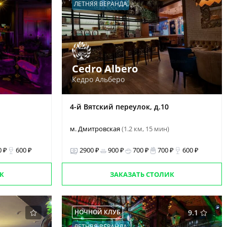
ЛЕТНЯЯ ВЕРАНДА
Cedro Albero
Кедро Альберо
4-й Вятский переулок, д.10
м. Дмитровская
(1.2 км, 15 мин)
0 ₽
600 ₽
2900 ₽
900 ₽
700 ₽
700 ₽
600 ₽
К
ЗАКАЗАТЬ СТОЛИК
НОЧНОЙ КЛУБ
9.1
ЛЕТНЯЯ ВЕРАНДА