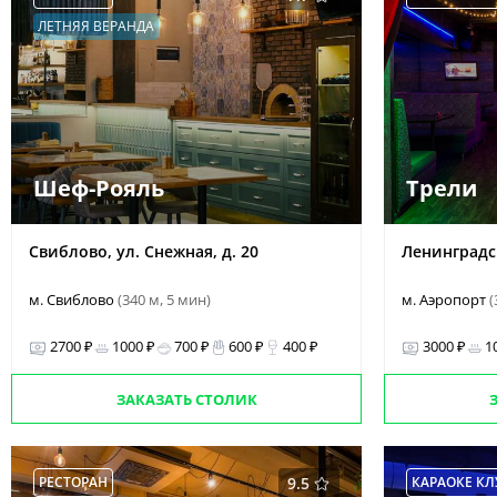
ЛЕТНЯЯ ВЕРАНДА
Шеф-Рояль
Трели
Свиблово, ул. Снежная, д. 20
Ленинградск
м. Свиблово
(340 м, 5 мин)
м. Аэропорт
(
2700 ₽
1000 ₽
700 ₽
600 ₽
400 ₽
3000 ₽
1
ЗАКАЗАТЬ СТОЛИК
РЕСТОРАН
9.5
КАРАОКЕ КЛ