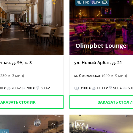
ЛЕТНЯЯ ВЕРАНДА
р
Olimpbet Lounge
ная, д. 9А, к. 3
ул. Новый Арбат, д. 21
(230 м, 3 мин)
м. Смоленская
(640 м, 9 мин)
00 ₽
700 ₽
700 ₽
500 ₽
3100 ₽
1100 ₽
900 ₽
50
ЗАКАЗАТЬ СТОЛИК
ЗАКАЗАТЬ СТОЛИ
БАР
АНДА