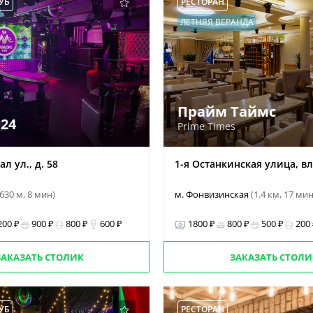
УБ
РЕСТОРАН
ЛЕТНЯЯ ВЕРАНДА
Прайм Таймс
24
Prime Times
л ул., д. 58
1-я Останкинская улица, вл.
(630 м, 8 мин)
м. Фонвизинская
(1.4 км, 17 ми
200 ₽
900 ₽
800 ₽
600 ₽
1800 ₽
800 ₽
500 ₽
200
ЗАКАЗАТЬ СТОЛИК
ЗАКАЗАТЬ СТОЛИ
УБ
РЕСТОРАН