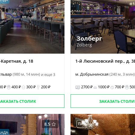
Золберг
Zolberg
-Каретная, д. 18
1-й Люсиновский пер., д. 3
ульвар
(980 м, 14 мин)
м. Добрынинская
(240 м, 3 мин)
и еще 3
00 ₽
400 ₽
300 ₽
200 ₽
2700 ₽
1000 ₽
700 ₽
50
ЗАКАЗАТЬ СТОЛИК
ЗАКАЗАТЬ СТОЛИ
8.5
ПАБ
АНДА