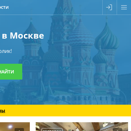
ОСТИ
 в Москве
олик!
вы