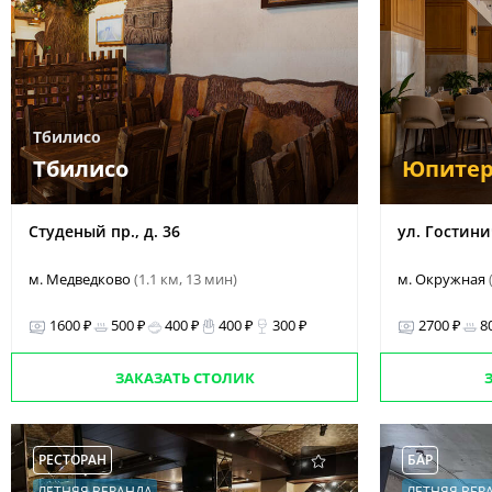
Тбилисо
Тбилисо
Юпите
Студеный пр., д. 36
ул. Гостинич
м. Медведково
(1.1 км, 13 мин)
м. Окружная
1600 ₽
500 ₽
400 ₽
400 ₽
300 ₽
2700 ₽
8
ЗАКАЗАТЬ СТОЛИК
РЕСТОРАН
БАР
ЛЕТНЯЯ ВЕРАНДА
ЛЕТНЯЯ ВЕР