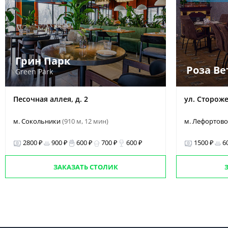
Грин Парк
Роза Ве
Green Park
Песочная аллея, д. 2
ул. Сторожев
м. Сокольники
(910 м, 12 мин)
м. Лефортов
2800 ₽
900 ₽
600 ₽
700 ₽
600 ₽
1500 ₽
6
ЗАКАЗАТЬ СТОЛИК