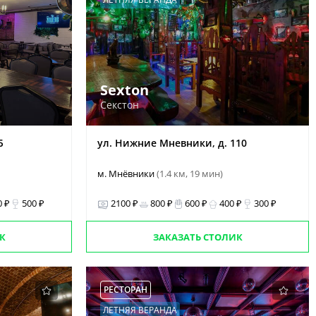
Sexton
Секстон
Б
ул. Нижние Мневники, д. 110
м. Мнёвники
(1.4 км, 19 мин)
0 ₽
500 ₽
2100 ₽
800 ₽
600 ₽
400 ₽
300 ₽
К
ЗАКАЗАТЬ СТОЛИК
РЕСТОРАН
ЛЕТНЯЯ ВЕРАНДА