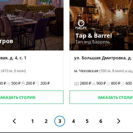
Tap & Barrel
тров
Тап энд Баррель
ая, д. 4, с. 1
ул. Большая Дмитровка, д.
о
(410 м, 6 мин)
м. Чеховская
(590 м, 8 мин)
и ещ
00 ₽
500 ₽
200 ₽
200 ₽
2800 ₽
900 ₽
800 ₽
600
ЗАКАЗАТЬ СТОЛИК
ЗАКАЗАТЬ СТОЛИ
1
2
3
4
5
6