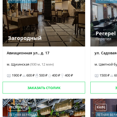
Perepel
Загородный
Перепел
Авиационная ул., д. 17
ул. Садовая
м. Щукинская
(930 м, 12 мин)
м. Цветной б
1900 ₽
600 ₽
500 ₽
400 ₽
400 ₽
1500 ₽
6
ЗАКАЗАТЬ СТОЛИК
РЕСТОРАН
КАФЕ
ЛЕТНЯЯ ВЕРАНДА
ЛЕТНЯЯ ВЕР