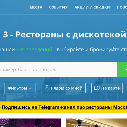
МЕСТА
СОБЫТИЯ
АКЦИИ И СКИДКИ
НОВ
 3 - Рестораны с дискотекой
нашли
135 заведений
- выбирайте и бронируйте ст
Фильтры
Рядом со мной
На карте
Подпишись на Telegram-канал
про рестораны Моск