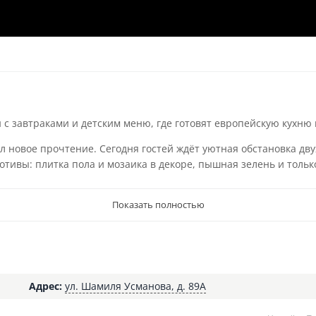
с завтраками и детским меню, где готовят европейскую кухню 
 новое прочтение. Сегодня гостей ждёт уютная обстановка дв
тивы: плитка пола и мозаика в декоре, пышная зелень и тольк
Показать полностью
Адрес:
ул. Шамиля Усманова, д. 89А