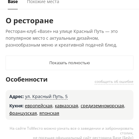
Base
Похожие места
О ресторане
Ресторан-клуб «Base» на улице Красный Путь — это
популярное место с актуальным дизайном,
разнообразным меню и креативной подачей блюд.
Показать полностью
Особенности
сообщить об ошибке
Адрес:
ул. Красный Путь, 5
Кухня:
европейская
,
кавказская
,
средиземноморская
,
французская
,
японская
На сайте ТоМесто можно узнать все о заведении и забронировать
столик,
не посещая официальный сайт ресторана Base (Бейс)