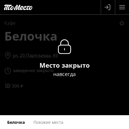
Кафе
Белочка
ул. 20 Партсъезда, 49
Место закрыто
заведение закрыто
навсегда
300 ₽
Белочка
Похожие места