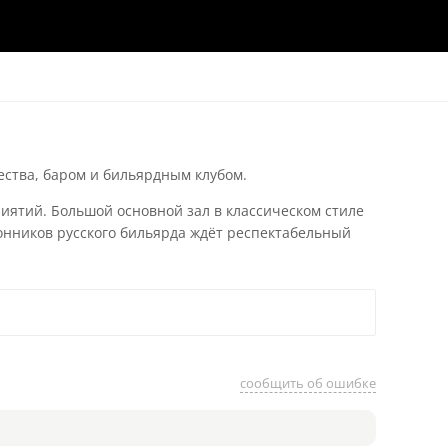
ества, баром и бильярдным клубом.
иятий. Большой основной зал в классическом стиле
лонников русского бильярда ждёт респектабельный
сообщить об ошибке