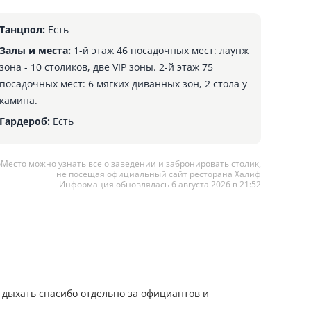
Танцпол:
Есть
Залы и места:
1-й этаж 46 посадочных мест: лаунж
зона - 10 столиков, две VIP зоны. 2-й этаж 75
посадочных мест: 6 мягких диванных зон, 2 стола у
камина.
Гардероб:
Есть
оМесто можно узнать все о заведении и забронировать столик,
не посещая официальный сайт ресторана Халиф
Информация обновлялась 6 августа 2026 в 21:52
тдыхать спасибо отдельно за официантов и