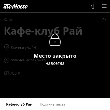
Кафе
Кафе-клуб Рай
Конева ул., 14
Место закрыто
заведение закрыто
навсегда
700 ₽
Кафе-клуб Рай
Похожие места