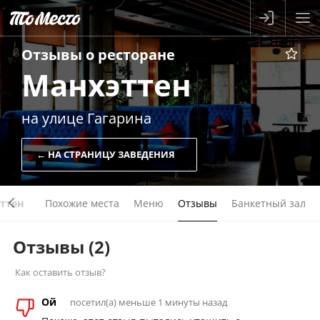
Отзывы о
ресторане
Манхэттен
на улице Гагарина
← НА СТРАНИЦУ ЗАВЕДЕНИЯ
ттен
Похожие места
Меню
Отзывы
Банкетный зал
Отзывы
(2)
Как оставить отзыв?
Ой
посетил(а) меньше 1 минуты назад