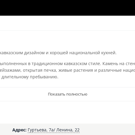
 кавказским дизайном и хорошей национальной кухней.
ыполненных в традиционном кавказском стиле. Камень на стен
 пейзажами, открытая печка, живые растения и различные наци
к длительному пребыванию.
Показать полностью
Адрес:
Гуртьева, 7а/ Ленина, 22