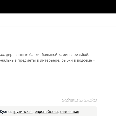
ах, деревянные балки, большой камин с резьбой,
ональные предметы в интерьере, рыбки в водоеме –
сообщить об ошибке
Кухня:
грузинская
,
европейская
,
кавказская