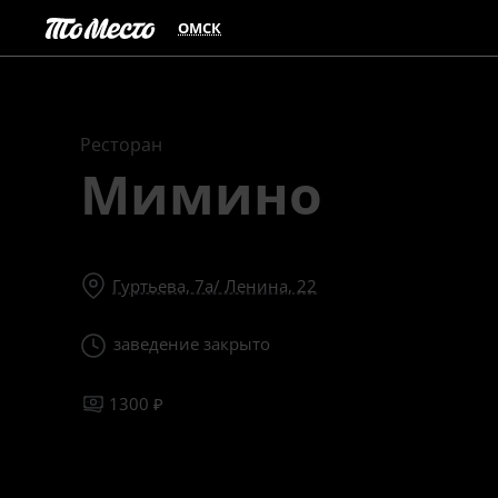
ОМСК
Ресторан
Мимино
Гуртьева, 7а/ Ленина, 22
заведение закрыто
1300 ₽