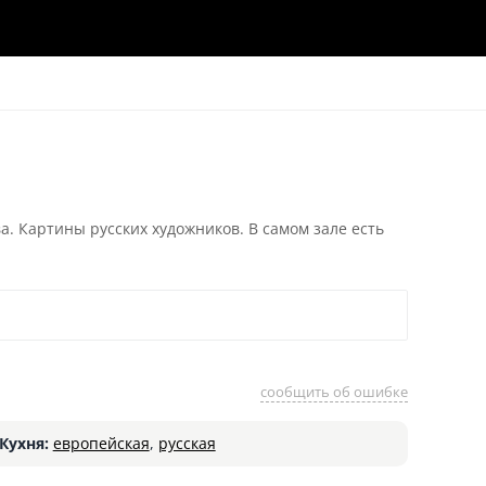
 Картины русских художников. В самом зале есть
сообщить об ошибке
Кухня:
европейская
,
русская