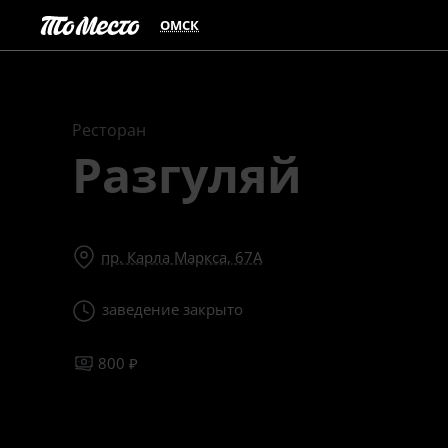
ОМСК
Ресторан
Разгуляй
пр. Карла Маркса, 67А
заведение закрыто
800 ₽