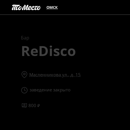
ОМСК
Бар
ReDisco
Масленникова ул., д. 15
заведение закрыто
800 ₽