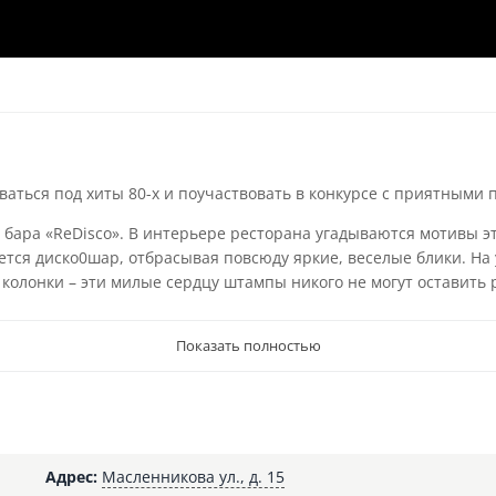
ваться под хиты 80-х и поучаствовать в конкурсе с приятными 
 бара «ReDisco». В интерьере ресторана угадываются мотивы 
ется диско0шар, отбрасывая повсюду яркие, веселые блики. Н
 колонки – эти милые сердцу штампы никого не могут оставить
Показать полностью
Адрес:
Масленникова ул., д. 15