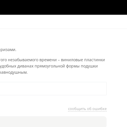
призами.
этого незабываемого времени – виниловые пластинки
а удобных диванах прямоугольной формы подушки
 равнодушным.
сообщить об ошибке