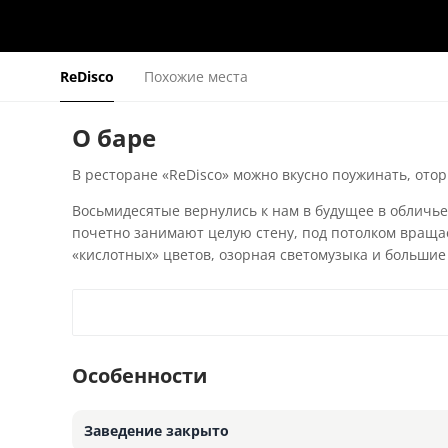
ReDisco
Похожие места
О баре
В ресторане «ReDisco» можно вкусно поужинать, отор
Восьмидесятые вернулись к нам в будущее в обличье
почетно занимают целую стену, под потолком враща
«кислотных» цветов, озорная светомузыка и большие
Особенности
Заведение закрыто