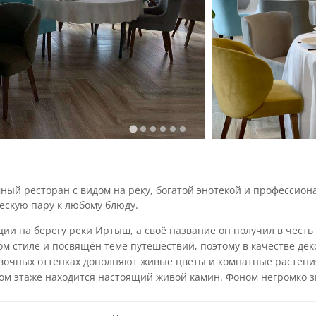
ный ресторан с видом на реку, богатой энотекой и профессио
ескую пару к любому блюду.
ии на берегу реки Иртыш, а своё название он получил в чест
 стиле и посвящён теме путешествий, поэтому в качестве дек
вочных оттенках дополняют живые цветы и комнатные растени
вом этаже находится настоящий живой камин. Фоном негромко 