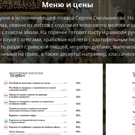
Меню и цены
ухня в исполнении шеф-повара Сергея Смольникова. На
ма, севиче из лосося с соусом из кокосового молока и 
с соусом айоли. На горячее готовят пасту и равиоли р
м соусе с опятами, крабовые котлеты с картофельным п
сть раздел с римской пиццей, морепродуктами, выпечко
нными на гриле, а также десерты: например, классическ