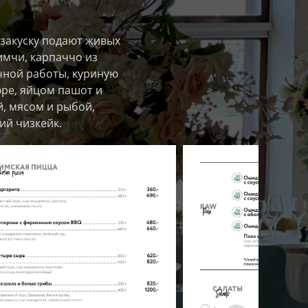
 закуску подают живых
кимчи, карпаччо из
учной работы, куриную
юре, яйцом пашот и
й, мясом и рыбой,
ий чизкейк.