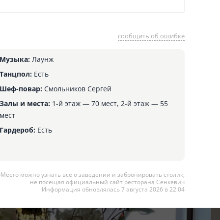
сообщить об ошибке
Музыка:
Лаунж
Танцпол:
Есть
Шеф-повар:
Смольников Сергей
Залы и места:
1-й этаж — 70 мест, 2-й этаж — 55
мест
Гардероб:
Есть
оМесто можно узнать все о заведении и забронировать столик,
не посещая официальный сайт ресторана Сенкевич
Информация обновлялась 7 августа 2026 в 22:04