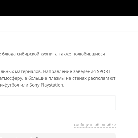
е блюда сибирской кухни, а также полюбившиеся
ральных материалов. Направление заведения SPORT
атмосферу, а большие плазмы на стенах располагают
футбол или Sony Playstation.
сообщить об ошибке