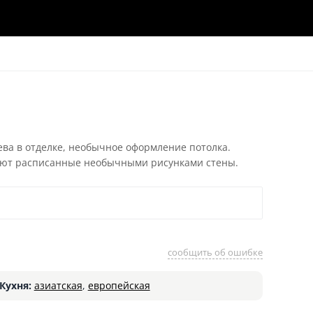
ева в отделке, необычное оформление потолка.
дают расписанные необычными рисунками стены.
сообщить об ошибке
Кухня:
азиатская
,
европейская