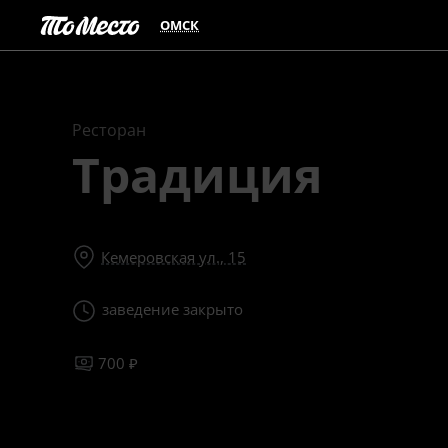
ОМСК
Ресторан
Традиция
Кемеровская ул., 15
заведение закрыто
700 ₽