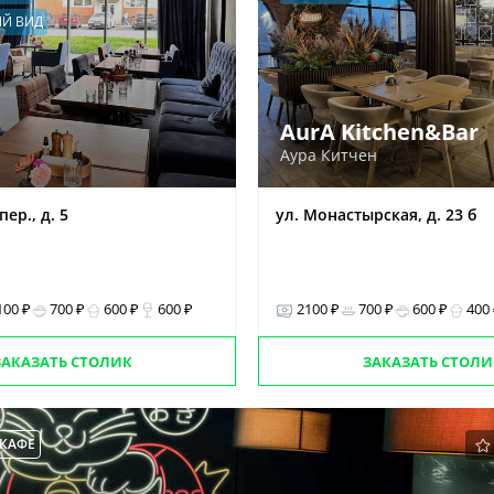
Й ВИД
AurA Kitchen&Bar
Аура Китчен
ер., д. 5
ул. Монастырская, д. 23 б
100 ₽
700 ₽
600 ₽
600 ₽
2100 ₽
700 ₽
600 ₽
400
ЗАКАЗАТЬ СТОЛИК
ЗАКАЗАТЬ СТОЛИ
КАФЕ