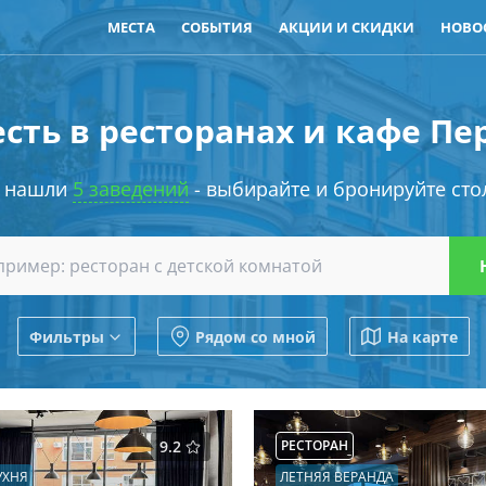
МЕСТА
СОБЫТИЯ
АКЦИИ И СКИДКИ
НОВО
сть в ресторанах и кафе П
 нашли
5 заведений
- выбирайте и бронируйте сто
Фильтры
Рядом со мной
На карте
9.2
РЕСТОРАН
УХНЯ
ЛЕТНЯЯ ВЕРАНДА