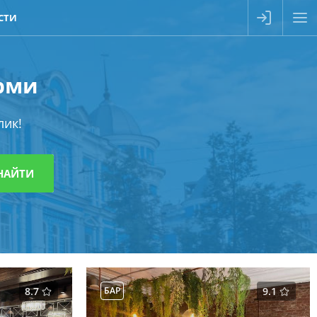
СТИ
ерми
лик!
8.7
БАР
9.1