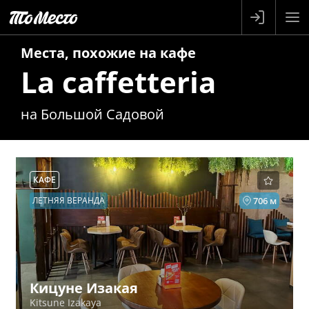
Места, похожие на
кафе
La caffetteria
на Большой Садовой
КАФЕ
ЛЕТНЯЯ ВЕРАНДА
706 м
Кицуне Изакая
Kitsune Izakaya