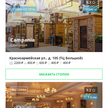
РЕСТОРАН
9.3
ДРОВЯНАЯ ПЕЧЬ
946 м
Campania
Кампания
Красноармейская ул., д. 105 (ТЦ Большой)
2200 ₽
800 ₽
600 ₽
400 ₽
400 ₽
ЗАКАЗАТЬ СТОЛИК
РЕСТОРАН
9.2
7.6 км