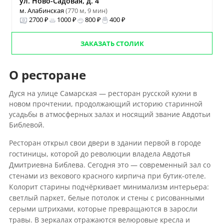
ул. Ново-Садовая, д. 4
м. Алабинская
(770 м, 9 мин)
2700 ₽
1000 ₽
800 ₽
400 ₽
ЗАКАЗАТЬ СТОЛИК
О ресторане
Дуся на улице Самарская — ресторан русской кухни в
новом прочтении, продолжающий историю старинной
усадьбы в атмосферных залах и носящий звание Авдотьи
Библевой.
Ресторан открыл свои двери в здании первой в городе
гостиницы, которой до революции владела Авдотья
Дмитриевна Библева. Сегодня это — современный зал со
стенами из векового красного кирпича при бутик-отеле.
Колорит старины подчёркивает минимализм интерьера:
светлый паркет, белые потолок и стены с рисованными
серыми штрихами, которые превращаются в заросли
травы. В зеркалах отражаются велюровые кресла и