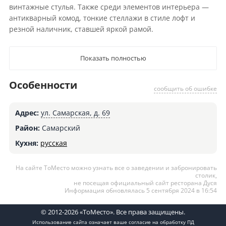
винтажные стулья. Также среди элементов интерьера —
антикварный комод, тонкие стеллажи в стиле лофт и
резной наличник, ставшей яркой рамой.
Показать полностью
Особенности
сообщить об ошибке
Адрес:
ул. Самарская, д. 69
Район:
Самарский
Кухня:
русская
На сайте ТоМесто можно узнать все о заведении и забронировать
столик,
не посещая официальный сайт ресторана Дуся
Информация обновлялась 5 сентября 2024 в 16:54
© 2012-2026 «ТоМесто». Все права защищены.
Использование сайта означает ваше
согласие на обработку ПД