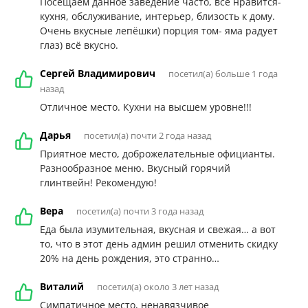
Посещаем данное заведение часто, всё нравится-
кухня, обслуживание, интерьер, близость к дому.
Очень вкусные лепёшки) порция том- яма радует
глаз) всё вкусно.
Сергей Владимирович
посетил(а) больше 1 года
назад
Отличное место. Кухни на высшем уровне!!!
Дарья
посетил(а) почти 2 года назад
Приятное место, доброжелательные официанты.
Разнообразное меню. Вкусный горячий
глинтвейн! Рекомендую!
Вера
посетил(а) почти 3 года назад
Еда была изумительная, вкусная и свежая… а вот
то, что в этот день админ решил отменить скидку
20% на день рождения, это странно…
Виталий
посетил(а) около 3 лет назад
Симпатичное место, ненавязчивое