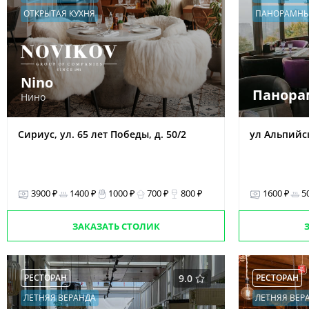
ОТКРЫТАЯ КУХНЯ
ПАНОРАМНЫ
Nino
Панора
Нино
Сириус, ул. 65 лет Победы, д. 50/2
ул Альпийск
3900 ₽
1400 ₽
1000 ₽
700 ₽
800 ₽
1600 ₽
5
ЗАКАЗАТЬ СТОЛИК
РЕСТОРАН
9.0
РЕСТОРАН
ЛЕТНЯЯ ВЕРАНДА
ЛЕТНЯЯ ВЕР