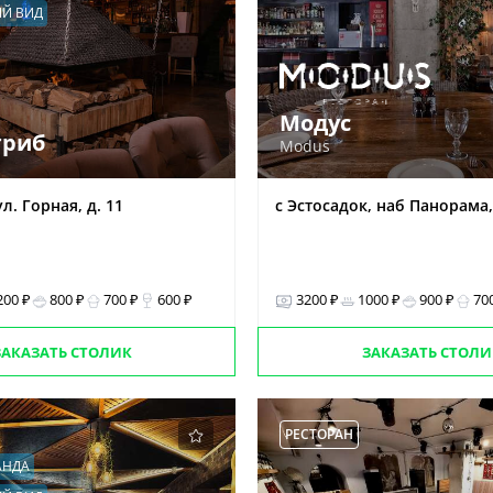
Й ВИД
Модус
гриб
Modus
л. Горная, д. 11
с Эстосадок, наб Панорама,
200 ₽
800 ₽
700 ₽
600 ₽
3200 ₽
1000 ₽
900 ₽
70
ЗАКАЗАТЬ СТОЛИК
ЗАКАЗАТЬ СТОЛИ
РЕСТОРАН
АНДА