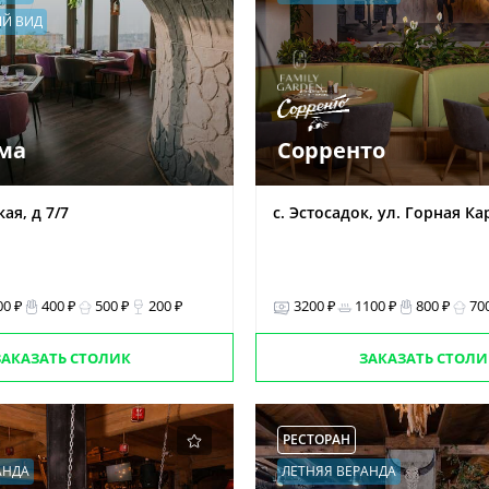
Й ВИД
ма
Сорренто
ая, д 7/7
с. Эстосадок, ул. Горная Кар
00 ₽
400 ₽
500 ₽
200 ₽
3200 ₽
1100 ₽
800 ₽
70
ЗАКАЗАТЬ СТОЛИК
ЗАКАЗАТЬ СТОЛИ
РЕСТОРАН
АНДА
ЛЕТНЯЯ ВЕРАНДА