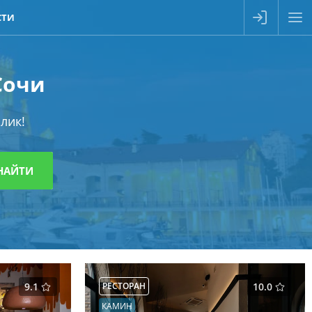
СТИ
Сочи
лик!
9.1
РЕСТОРАН
10.0
КАМИН