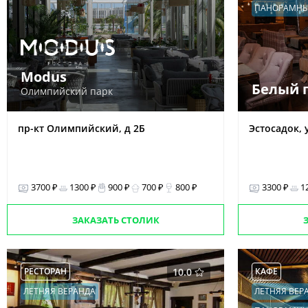
ПАНОРАМНЫ
Modus
Белый 
Олимпийский парк
пр-кт Олимпийский, д 2Б
Эстосадок, у
3700 ₽
1300 ₽
900 ₽
700 ₽
800 ₽
3300 ₽
1
ЗАКАЗАТЬ СТОЛИК
РЕСТОРАН
10.0
КАФЕ
ЛЕТНЯЯ ВЕРАНДА
ЛЕТНЯЯ ВЕР