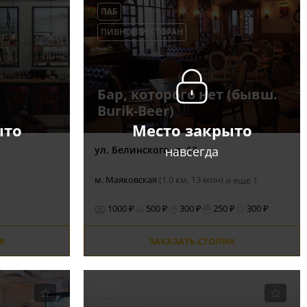
ПАБ
ПИВНОЙ РЕСТОРАН
Бар, которого нет (бывш.
Burik-Beer)
ыто
Место закрыто
навсегда
ул. Белинского, д. 13
м. Маяковская
(1.0 км, 13 мин)
и еще 1
1000 ₽
500 ₽
300 ₽
250 ₽
300 ₽
К
ЗАКАЗАТЬ СТОЛИК
БАР