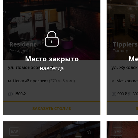
Resident
Tipplers
Резидент
Типлерс
Место закрыто
Ме
навсегда
ул. Ломоносова, д. 2
ул. Жуковск
м. Невский проспект
(370 м, 5 мин)
м. Маяковск
1500 ₽
900 ₽
30
ЗАКАЗАТЬ СТОЛИК
БАР
БАР