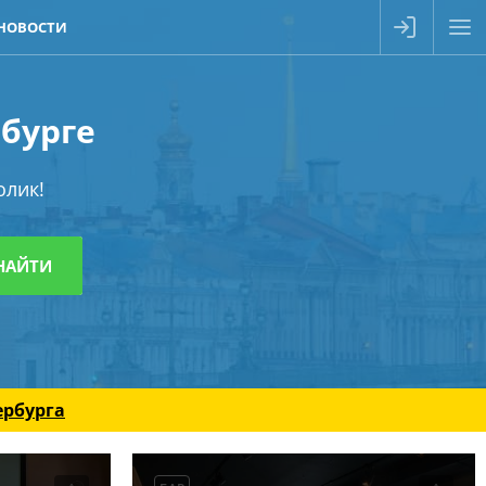
НОВОСТИ
рбурге
олик!
ербурга