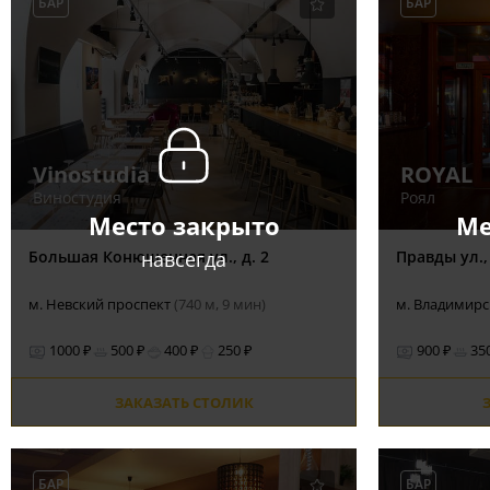
БАР
БАР
Vinostudia
ROYAL
Виностудия
Роял
Место закрыто
Ме
навсегда
Большая Конюшенная ул., д. 2
Правды ул.,
м. Невский проспект
(740 м, 9 мин)
м. Владимир
1000 ₽
500 ₽
400 ₽
250 ₽
900 ₽
35
ЗАКАЗАТЬ СТОЛИК
БАР
БАР