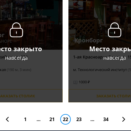
рг
Кронборг
&HOPE
сто закрыто
Место закр
навсегда
навсегда
ий пр, д. 15А
1-ая Красноармейская, д. 1
ская
(190 м, 3 мин)
м. Технологический институт
(
1000 ₽
ЗАКАЗАТЬ СТОЛИК
ЗАКАЗАТЬ СТОЛИ
1
…
21
22
23
…
34