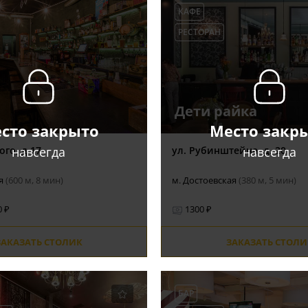
КАФЕ
РЕСТОРАН
Дети райка
сто закрыто
Место закр
навсегда
навсегда
ого, д.17
ул. Рубинштейна, д. 20
ая
(600 м, 8 мин)
м. Достоевская
(380 м, 5 мин)
0 ₽
1300 ₽
ЗАКАЗАТЬ СТОЛИК
ЗАКАЗАТЬ СТОЛИ
БАР