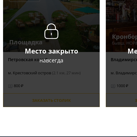
Кронбо
Площадка
бывш. HOP
Место закрыто
Ме
навсегда
Петровская коса,9
Владимирск
м. Крестовский остров
(2.1 км, 27 мин)
м. Владимир
800 ₽
1000 ₽
ЗАКАЗАТЬ СТОЛИК