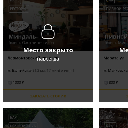
КАФЕ
ПАБ
РЕСТОРАН
ПИВНОЙ РЕ
Миндаль
Пивной
бывш. Охотничья изба
бывш. Мест
Место закрыто
Ме
навсегда
Лермонтовский пр. д. 30
Марата ул., 
м. Балтийская
(1.3 км, 17 мин)
м. Маяковск
и еще 1
1000 ₽
800 ₽
ЗАКАЗАТЬ СТОЛИК
БАР
БАР
НОЧНОЙ КЛУБ
КАФЕ