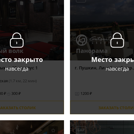
ый волк
Панорама
сто закрыто
Место закр
навсегда
навсегда
ых, д.19, корпус 1
г. Пушкин, Лицейский пер.,
еская
(1.7 км, 22 мин)
00 ₽
300 ₽
1200 ₽
ЗАКАЗАТЬ СТОЛИК
ЗАКАЗАТЬ СТОЛИ
БАР