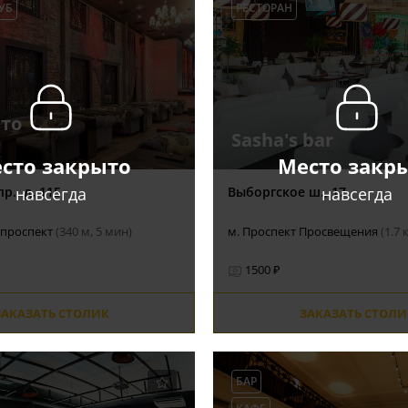
УБ
РЕСТОРАН
нто
Sasha's bar
сто закрыто
Место закр
навсегда
навсегда
р., д. 115
Выборгское ш., 17
 проспект
(340 м, 5 мин)
м. Проспект Просвещения
(1.7 
1500 ₽
ЗАКАЗАТЬ СТОЛИК
ЗАКАЗАТЬ СТОЛИ
БАР