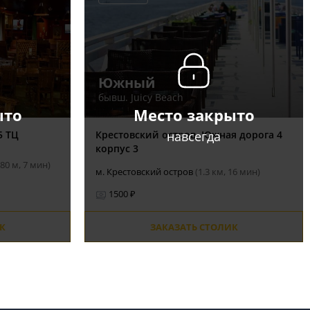
Южный
бывш. Juicy Beach
ыто
Место закрыто
навсегда
5 ТЦ
Крестовский остров, Южная дорога 4
корпус 3
580 м, 7 мин)
м. Крестовский остров
(1.3 км, 16 мин)
1500 ₽
К
ЗАКАЗАТЬ СТОЛИК