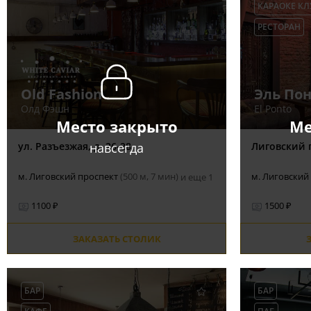
КАРАОКЕ КЛ
РЕСТОРАН
Old Fashion
Эль По
Олд Фэшн
El Ponto
Место закрыто
Ме
навсегда
ул. Разъезжая, д. 26-28
Лиговский п
м. Лиговский проспект
(500 м, 7 мин)
м. Лиговский
и еще 1
1100 ₽
1500 ₽
ЗАКАЗАТЬ СТОЛИК
БАР
БАР