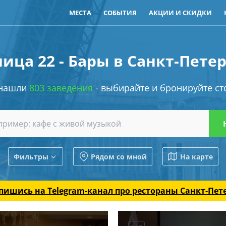
МЕСТА
СОБЫТИЯ
АКЦИИ И СКИДКИ
ица 22 - Бары в Санкт-Пете
нашли
803 заведения
- выбирайте и бронируйте ст
Фильтры
Рядом со мной
На карте
пишись на Telegram-канал
про рестораны Санкт-Пет