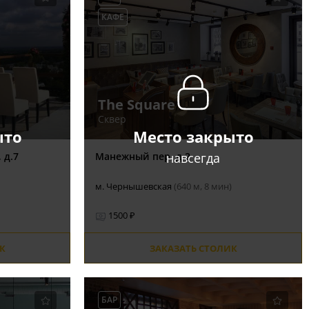
КАФЕ
The Square
Сквер
ыто
Место закрыто
навсегда
 д.7
Манежный пер. д.2
м. Чернышевская
(640 м, 8 мин)
1500 ₽
К
ЗАКАЗАТЬ СТОЛИК
БАР