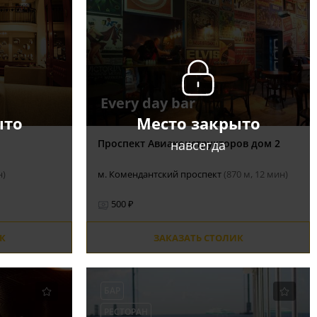
Every day bar
ыто
Место закрыто
навсегда
Проспект Авиаконструкторов дом 2
н)
м. Комендантский проспект
(870 м, 12 мин)
500 ₽
К
ЗАКАЗАТЬ СТОЛИК
БАР
РЕСТОРАН