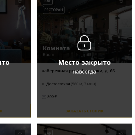
БАР
РЕСТОРАН
Комната
Room
ыто
Место закрыто
навсегда
набережная реки Фонтанки, д. 66
м. Достоевская
(580 м, 7 мин)
800 ₽
К
ЗАКАЗАТЬ СТОЛИК
БАР