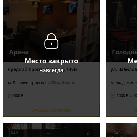
Арена
Голодн
Место закрыто
Ме
навсегда
Cредний проспект В.О., д. 14\45
ул. Вавилов
м. Василеостровская
(450 м, 6 мин)
м. Академич
800 ₽
1000 ₽
5
ЗАКАЗАТЬ СТОЛИК
БАР
БАР