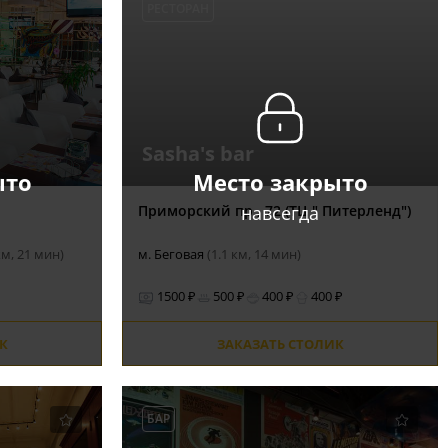
РЕСТОРАН
Sasha's bar
ыто
Место закрыто
навсегда
Приморский пр., 72 (ТЦ " Питерленд")
км, 21 мин)
м. Беговая
(1.1 км, 14 мин)
1500 ₽
500 ₽
400 ₽
400 ₽
К
ЗАКАЗАТЬ СТОЛИК
БАР