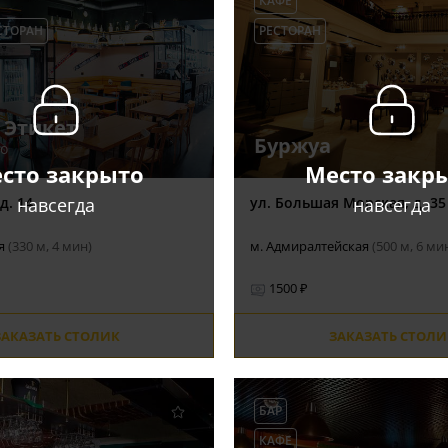
КАФЕ
СТОРАН
РЕСТОРАН
 Этикет
Буржуа
о
сто закрыто
Место закр
навсегда
навсегда
д. 14
ул. Большая Морская, д. 35
ая
(330 м, 4 мин)
м. Адмиралтейская
(500 м, 6 ми
1500 ₽
ЗАКАЗАТЬ СТОЛИК
ЗАКАЗАТЬ СТОЛИ
БАР
КАФЕ