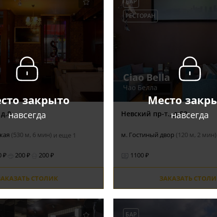
БАР
РЕСТОРАН
Ciao Bella
Чао Белла
сто закрыто
Место закр
навсегда
навсегда
 д.8
Невский пр-т., д.52
ская
(530 м, 6 мин)
м. Гостиный двор
(120 м, 2 мин)
и еще 1
0 ₽
200 ₽
200 ₽
1100 ₽
ЗАКАЗАТЬ СТОЛИК
ЗАКАЗАТЬ СТОЛИ
БАР