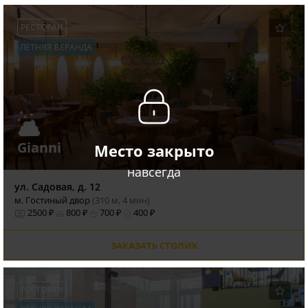
РЕСТОРАН
ЛЕТНЯЯ ВЕРАНДА
Gianni
Место закрыто
навсегда
ул. Садовая, д. 12
м. Гостиный двор
(310 м, 4 мин)
2500 ₽
800 ₽
700 ₽
400 ₽
ЗАКАЗАТЬ СТОЛИК
РЕСТОРАН