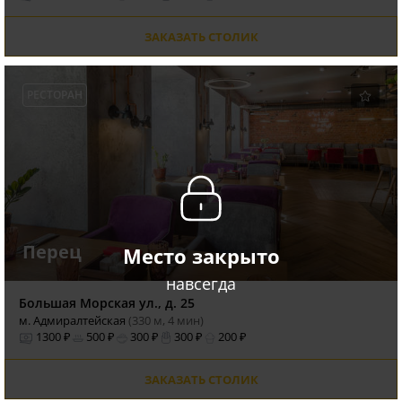
ЗАКАЗАТЬ СТОЛИК
РЕСТОРАН
Перец
Место закрыто
навсегда
Большая Морская ул., д. 25
м. Адмиралтейская
(330 м, 4 мин)
1300 ₽
500 ₽
300 ₽
300 ₽
200 ₽
ЗАКАЗАТЬ СТОЛИК