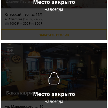
Место закрыто
Джанни Паста и Бар
навсегда
Спасский пер., д. 11/1
м. Спасская
(190 м, 2 мин)
1000 ₽
350 ₽
300 ₽
ЗАКАЗАТЬ СТОЛИК
БАР
Бакалавриат
Место закрыто
навсегда
ул. Маяковского, д. 10