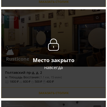
ЗАКАЗАТЬ СТОЛИК
КАФЕ
Rusticone
Место закрыто
навсегда
Полтавский пр-д, д. 2
м. Площадь Восстания
(1.1 км, 15 мин)
1800 ₽
600 ₽
500 ₽
400 ₽
ЗАКАЗАТЬ СТОЛИК