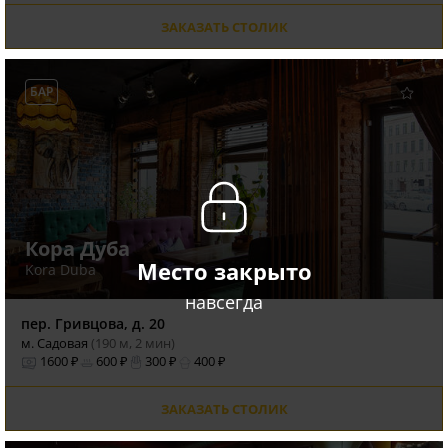
ЗАКАЗАТЬ СТОЛИК
БАР
Кора Дуба
Место закрыто
Kora Duba
навсегда
пер. Гривцова, д. 20
м. Садовая
(190 м, 2 мин)
1600 ₽
600 ₽
300 ₽
400 ₽
ЗАКАЗАТЬ СТОЛИК