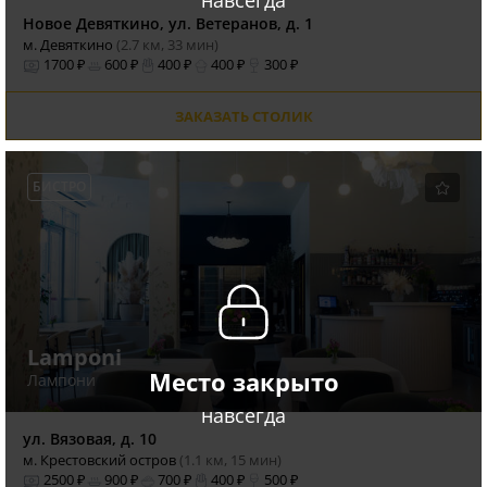
Новое Девяткино, ул. Ветеранов, д. 1
м. Девяткино
(2.7 км, 33 мин)
1700 ₽
600 ₽
400 ₽
400 ₽
300 ₽
ЗАКАЗАТЬ СТОЛИК
БИСТРО
Lamponi
Место закрыто
Лампони
навсегда
ул. Вязовая, д. 10
м. Крестовский остров
(1.1 км, 15 мин)
2500 ₽
900 ₽
700 ₽
400 ₽
500 ₽