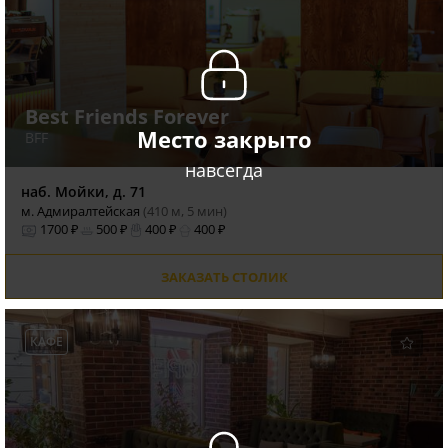
Best Friends Forever
Место закрыто
BFF
навсегда
наб. Мойки, д. 71
м. Адмиралтейская
(410 м, 5 мин)
1700 ₽
500 ₽
400 ₽
400 ₽
ЗАКАЗАТЬ СТОЛИК
КАФЕ