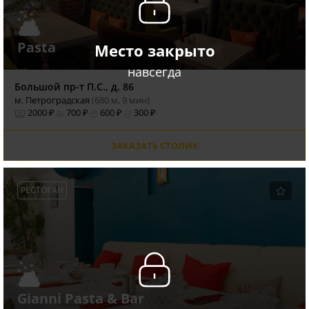
Pasta
Место закрыто
навсегда
Большой пр-т П.С., д. 86
м. Петроградская
(680 м, 9 мин)
2000 ₽
700 ₽
600 ₽
300 ₽
ЗАКАЗАТЬ СТОЛИК
РЕСТОРАН
Gianni Pasta & Bar