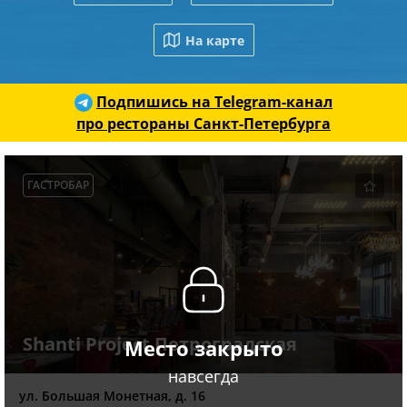
На карте
Подпишись на Telegram-канал
про рестораны Санкт-Петербурга
ГАСТРОБАР
Shanti Project Петроградская
Место закрыто
навсегда
ул. Большая Монетная, д. 16