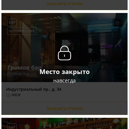
ЗАКАЗАТЬ СТОЛИК
БАР
НОЧНОЙ КЛУБ
Громов бар
Место закрыто
Gromov bar
навсегда
Индустриальный пр., д. 34
600 ₽
ЗАКАЗАТЬ СТОЛИК
БАР