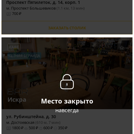
Проспект Пятилеток, д. 14, корп. 1
м. Проспект Большевиков
(1.1 км, 13 мин)
700 ₽
ЗАКАЗАТЬ СТОЛИК
КАФЕ
ЛЕТНЯЯ ВЕРАНДА
Искра
Место закрыто
навсегда
ул. Рубинштейна, д. 30
м. Достоевская
(610 м, 7 мин)
1800 ₽
500 ₽
600 ₽
350 ₽