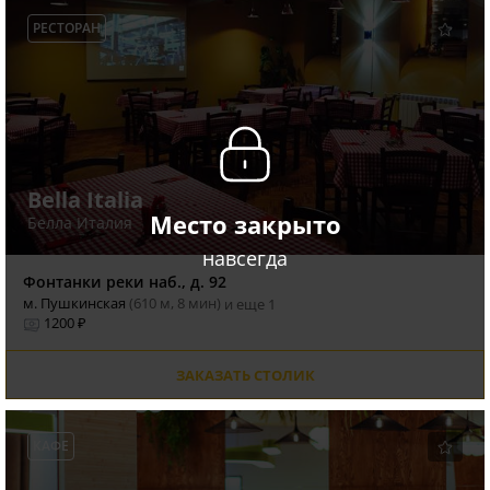
РЕСТОРАН
Bella Italia
Место закрыто
Белла Италия
навсегда
Фонтанки реки наб., д. 92
м. Пушкинская
(610 м, 8 мин)
и еще 1
1200 ₽
ЗАКАЗАТЬ СТОЛИК
КАФЕ