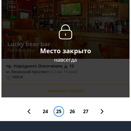
ПАБ
Lucky bear bar
Место закрыто
Лаки бир бар
навсегда
пр. Народного Ополчения, д. 10
м. Ленинский проспект
(1.2 км, 15 мин)
1000 ₽
ЗАКАЗАТЬ СТОЛИК
24
25
26
27