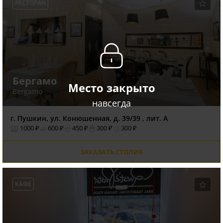
РЕСТОРАН
Бергамо
Место закрыто
Bergamo
навсегда
г. Пушкин, ул. Конюшенная, д. 39/39 , лит. А
1000 ₽
600 ₽
450 ₽
300 ₽
300 ₽
ЗАКАЗАТЬ СТОЛИК
КАФЕ