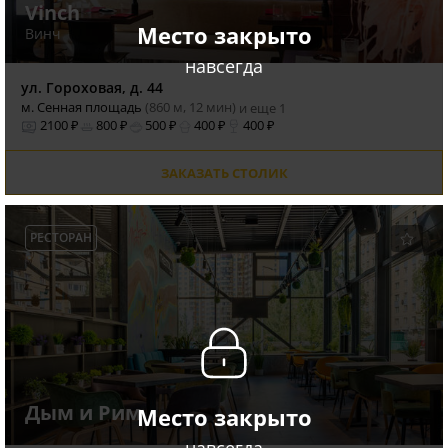
Vinch
Место закрыто
Винч
навсегда
ул. Гороховая, д. 44
м. Сенная площадь
(860 м, 12 мин)
и еще 1
2100 ₽
800 ₽
500 ₽
400 ₽
400 ₽
ЗАКАЗАТЬ СТОЛИК
РЕСТОРАН
Дым и Рим
Место закрыто
навсегда