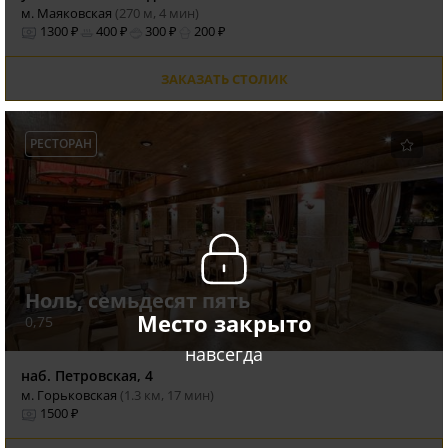
м. Маяковская
(270 м, 4 мин)
1300 ₽
400 ₽
300 ₽
200 ₽
ЗАКАЗАТЬ СТОЛИК
РЕСТОРАН
Ноль, семьдесят пять
Место закрыто
0,75
навсегда
наб. Петровская, 4
м. Горьковская
(1.3 км, 17 мин)
1500 ₽