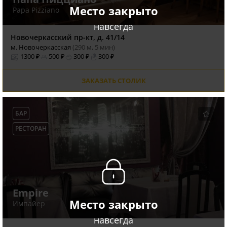
Место закрыто
Papa Pizziano
навсегда
Новочеркасский пр-кт, д. 41/14
м. Новочеркасская
(290 м, 5 мин)
1300 ₽
500 ₽
300 ₽
300 ₽
ЗАКАЗАТЬ СТОЛИК
БАР
РЕСТОРАН
Empire
Место закрыто
Импайер
навсегда