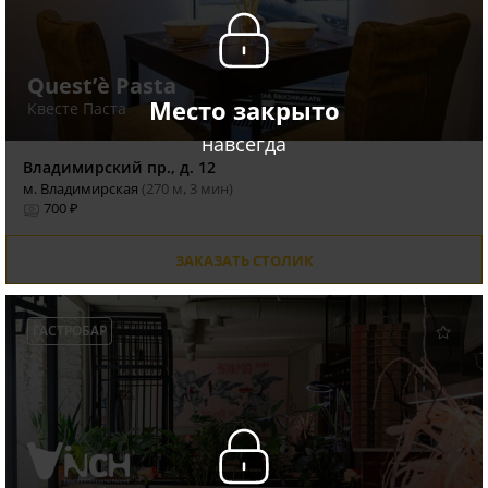
Quest’è Pasta
Место закрыто
Квесте Паста
навсегда
Владимирский пр., д. 12
м. Владимирская
(270 м, 3 мин)
700 ₽
ЗАКАЗАТЬ СТОЛИК
ГАСТРОБАР