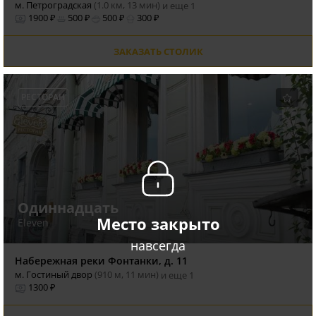
м. Петроградская
(1.0 км, 13 мин)
и еще 1
1900 ₽
500 ₽
500 ₽
300 ₽
ЗАКАЗАТЬ СТОЛИК
РЕСТОРАН
Одиннадцать
Место закрыто
Eleven
навсегда
Набережная реки Фонтанки, д. 11
м. Гостиный двор
(910 м, 11 мин)
и еще 1
1300 ₽