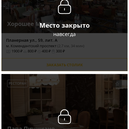
Хорошее Место
Место закрыто
навсегда
Планерная ул., 59, лит. А
м. Комендантский проспект
(2.7 км, 34 мин)
1900 ₽
800 ₽
400 ₽
300 ₽
ЗАКАЗАТЬ СТОЛИК
РЕСТОРАН
Папа Пицциано