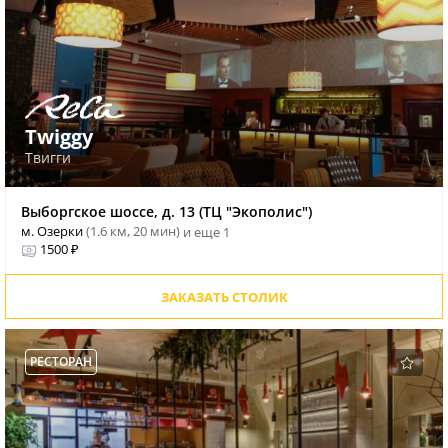
Twiggy
Твигги
Выборгское шоссе, д. 13 (ТЦ "Экополис")
м. Озерки
(1.6 км, 20 мин)
и еще 1
1500 ₽
ЗАКАЗАТЬ СТОЛИК
РЕСТОРАН