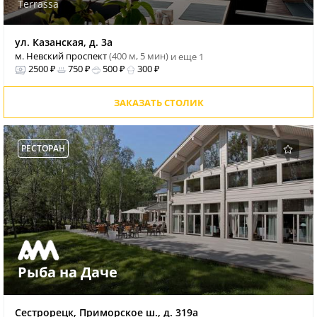
Terrassa
ул. Казанская, д. 3а
м. Невский проспект
(400 м, 5 мин)
и еще 1
2500 ₽
750 ₽
500 ₽
300 ₽
ЗАКАЗАТЬ СТОЛИК
РЕСТОРАН
Рыба на Даче
Сестрорецк, Приморское ш., д. 319а