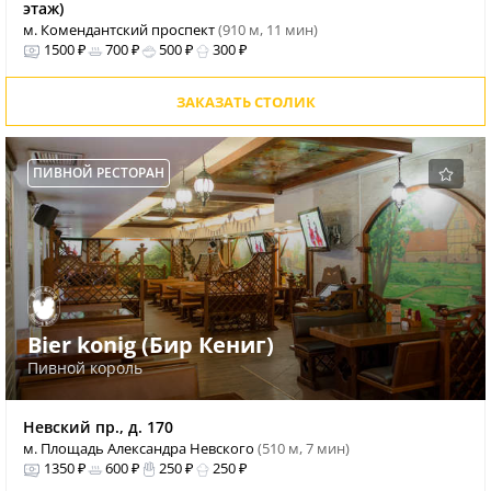
этаж)
м. Комендантский проспект
(910 м, 11 мин)
1500 ₽
700 ₽
500 ₽
300 ₽
ЗАКАЗАТЬ СТОЛИК
ПИВНОЙ РЕСТОРАН
Bier konig (Бир Кениг)
Пивной король
Невский пр., д. 170
м. Площадь Александра Невского
(510 м, 7 мин)
1350 ₽
600 ₽
250 ₽
250 ₽