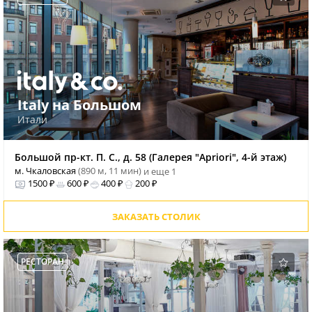
Italy на Большом
Итали
Большой пр-кт. П. С., д. 58 (Галерея "Apriori", 4-й этаж)
м. Чкаловская
(890 м, 11 мин)
и еще 1
1500 ₽
600 ₽
400 ₽
200 ₽
ЗАКАЗАТЬ СТОЛИК
РЕСТОРАН