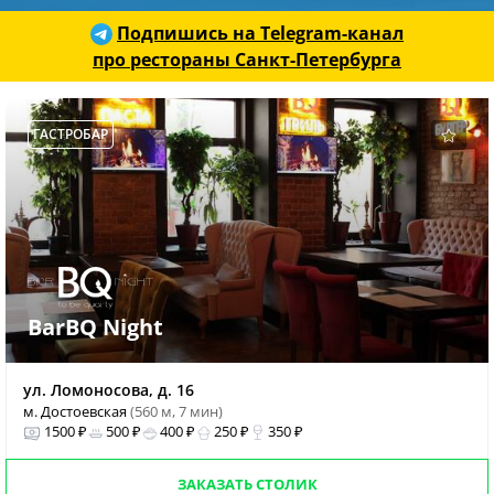
Подпишись на Telegram-канал
про рестораны Санкт-Петербурга
ГАСТРОБАР
BarBQ Night
ул. Ломоносова, д. 16
м. Достоевская
(560 м, 7 мин)
1500 ₽
500 ₽
400 ₽
250 ₽
350 ₽
ЗАКАЗАТЬ СТОЛИК