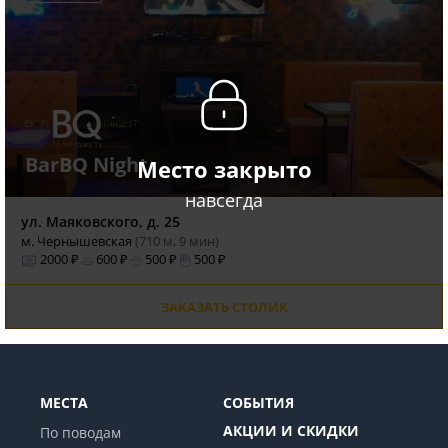
BarBQ Night
Место закрыто
навсегда
ул. Маяковского, д. 25
м. Чернышевская
(710 м, 9 мин)
2000 ₽
600 ₽
500 ₽
500 ₽
ЗАКАЗАТЬ СТОЛИК
МЕСТА
СОБЫТИЯ
АКЦИИ И СКИДКИ
По поводам