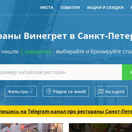
МЕСТА
СОБЫТИЯ
АКЦИИ И СКИДКИ
раны Винегрет в Санкт-Пете
 нашли
2 заведения
- выбирайте и бронируйте сто
Фильтры
Рядом со мной
На карте
пишись на Telegram-канал
про рестораны Санкт-Пет