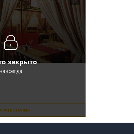
то закрыто
навсегда
АЗАТЬ СТОЛИК