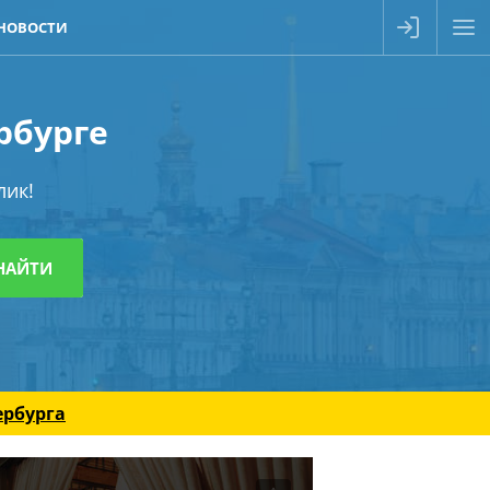
НОВОСТИ
рбурге
лик!
ербурга