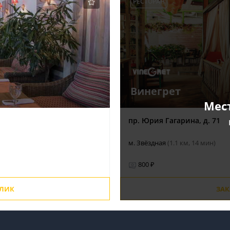
РЕСТОРАН
Винегрет
Мес
пр. Юрия Гагарина, д. 71
м. Звёздная
(1.1 км, 14 мин)
800 ₽
ОЛИК
ЗАК