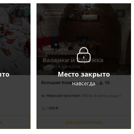
РЕСТОРАН
Валенки и Варежка
Valenki & Varezhka
ыто
Место закрыто
навсегда
Большая Конюшенная ул., д. 10
м. Невский проспект
(490 м, 6 мин)
и еще 1
1300 ₽
К
ЗАКАЗАТЬ СТОЛИК