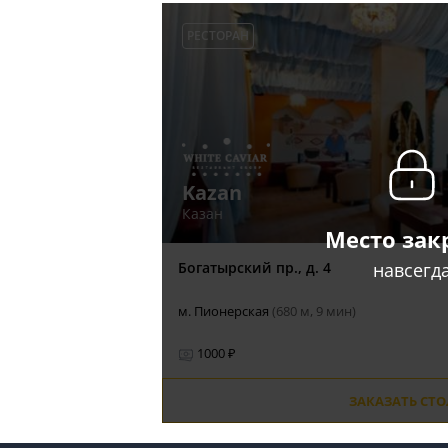
РЕСТОРАН
Kazan
Казан
Место зак
навсегд
Богатырский пр., д. 4
м. Пионерская
(680 м, 9 мин)
1000 ₽
ЗАКАЗАТЬ СТ