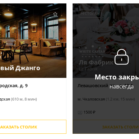
РЕСТОРАН
Ля Фабрик
вый Джанго
La Fabrik
Место закр
навсегда
родская, д. 9
Левашовский пр., д. 13 А
дская
(610 м, 8 мин)
м. Чкаловская
(1.2 км, 15 мин)
1500 ₽
ЗАКАЗАТЬ СТОЛИК
ЗАКАЗАТЬ СТОЛИ