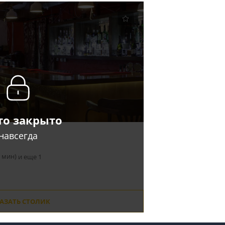
то закрыто
навсегда
7 мин)
и еще 1
АЗАТЬ СТОЛИК