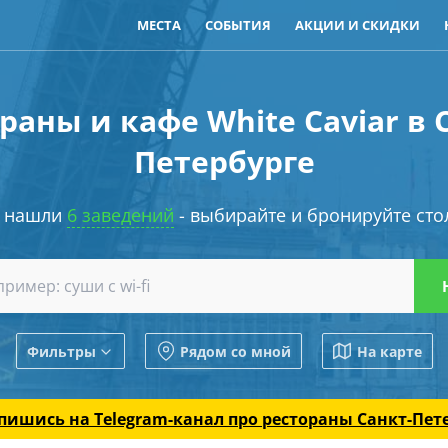
МЕСТА
СОБЫТИЯ
АКЦИИ И СКИДКИ
раны и кафе White Caviar в 
Петербурге
 нашли
6 заведений
- выбирайте и бронируйте сто
Фильтры
Рядом со мной
На карте
пишись на Telegram-канал
про рестораны Санкт-Пет