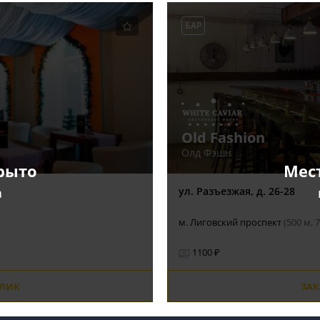
БАР
Old Fashion
Олд Фэшн
рыто
Мес
а
ул. Разъезжая, д. 26-28
м. Лиговский проспект
(500 м, 
1100 ₽
ОЛИК
ЗАК