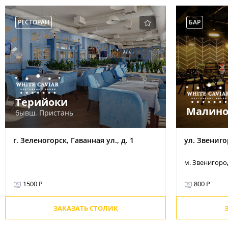
РЕСТОРАН
БАР
Терийоки
Малино
бывш. Пристань
г. Зеленогорск, Гаванная ул., д. 1
ул. Звениго
м. Звенигоро
1500 ₽
800 ₽
ЗАКАЗАТЬ СТОЛИК