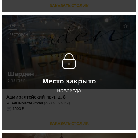
ЗАКАЗАТЬ СТОЛИК
БАР
РЕСТОРАН
Шарден
Место закрыто
Charden
навсегда
Адмиралтейский пр-т, д. 8
м. Адмиралтейская
(460 м, 6 мин)
1500 ₽
ЗАКАЗАТЬ СТОЛИК