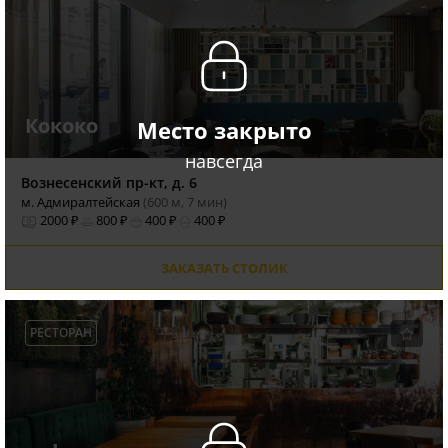
Кококо
Место закрыто
навсегда
Вознесенский пр-кт, д. 6
м. Адмиралтейская
(600 м, 7 мин)
2000 ₽
800 ₽
400 ₽
400 ₽
ЗАКАЗАТЬ СТОЛИК
РЕСТОРАН