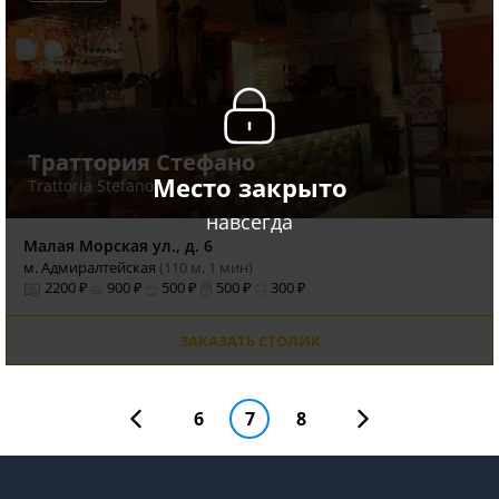
Траттория Стефано
Место закрыто
Trattoria Stefano
навсегда
Малая Морская ул., д. 6
м. Адмиралтейская
(110 м, 1 мин)
2200 ₽
900 ₽
500 ₽
500 ₽
300 ₽
ЗАКАЗАТЬ СТОЛИК
6
7
8