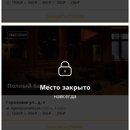
1500 ₽
500 ₽
400 ₽
350 ₽
250 ₽
ЗАКАЗАТЬ СТОЛИК
РЕСТОРАН
Полный балет
Место закрыто
навсегда
Гороховая ул., д. 4
м. Адмиралтейская
(330 м, 4 мин)
1200 ₽
500 ₽
350 ₽
250 ₽
ЗАКАЗАТЬ СТОЛИК