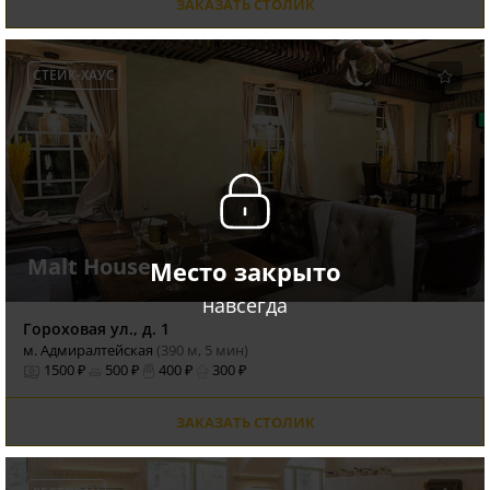
ЗАКАЗАТЬ СТОЛИК
СТЕЙК-ХАУС
Malt House
Место закрыто
навсегда
Гороховая ул., д. 1
м. Адмиралтейская
(390 м, 5 мин)
1500 ₽
500 ₽
400 ₽
300 ₽
ЗАКАЗАТЬ СТОЛИК