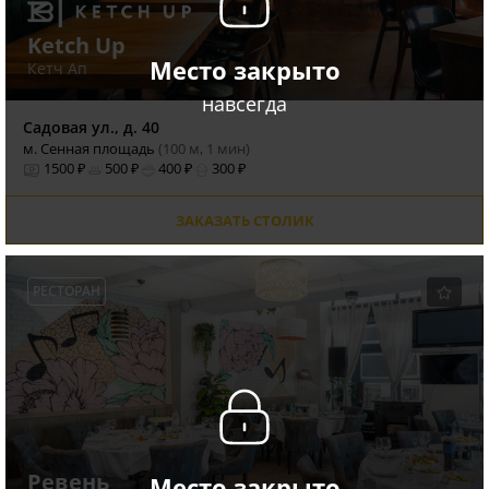
Ketch Up
Место закрыто
Кетч Ап
навсегда
Садовая ул., д. 40
м. Сенная площадь
(100 м, 1 мин)
1500 ₽
500 ₽
400 ₽
300 ₽
ЗАКАЗАТЬ СТОЛИК
РЕСТОРАН
Ревень
Место закрыто