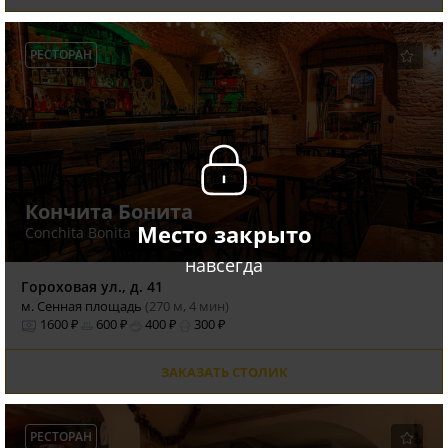
РЕСТОРАН
Кончита Бонита
Место закрыто
Conchita Bonita
навсегда
Гороховая ул., д. 41
м. Сенная площадь
(270 м, 4 мин)
1600 ₽
600 ₽
400 ₽
300 ₽
ЗАКАЗАТЬ СТОЛИК
РЕСТОРАН