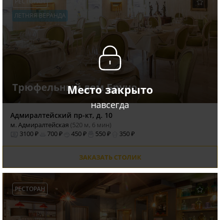
РЕСТОРАН
ЛЕТНЯЯ ВЕРАНДА
Трюфельный дом Бруно
Место закрыто
навсегда
Адмиралтейский пр-кт, д. 10
м. Адмиралтейская
(520 м, 6 мин)
3100 ₽
700 ₽
450 ₽
550 ₽
350 ₽
ЗАКАЗАТЬ СТОЛИК
РЕСТОРАН