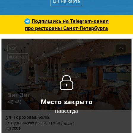
На карте
Подпишись на Telegram-канал
про рестораны Санкт-Петербурга
БАР
РЕСТОРАН
Зиг Заг
Место закрыто
Zig Zag
навсегда
ул. Гороховая, 59/92
м. Пушкинская
(570 м, 7 мин)
и еще 1
700 ₽