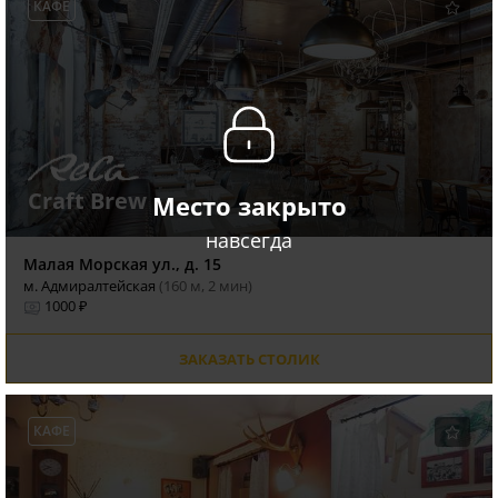
КАФЕ
Craft Brew
Место закрыто
навсегда
Малая Морская ул., д. 15
м. Адмиралтейская
(160 м, 2 мин)
1000 ₽
ЗАКАЗАТЬ СТОЛИК
КАФЕ