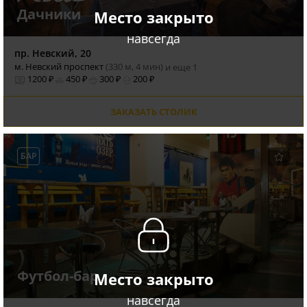
Дачники
Место закрыто
навсегда
пр. Невский, 20
м. Невский проспект
(330 м, 4 мин)
и еще 1
1200 ₽
450 ₽
300 ₽
200 ₽
ЗАКАЗАТЬ СТОЛИК
БАР
Футбол-бар
Место закрыто
навсегда