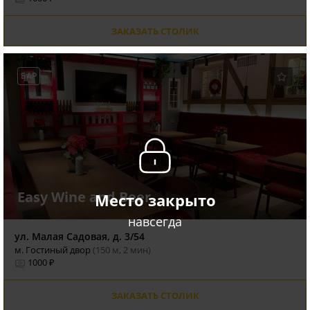
ЗАКАЗАТЬ СТОЛИК
БАР
Easy Wine and Beer
Место закрыто
навсегда
ул. Малая Садовая, д. 3/54
м. Гостиный двор
(150 м, 2 мин)
1000 ₽
ЗАКАЗАТЬ СТОЛИК