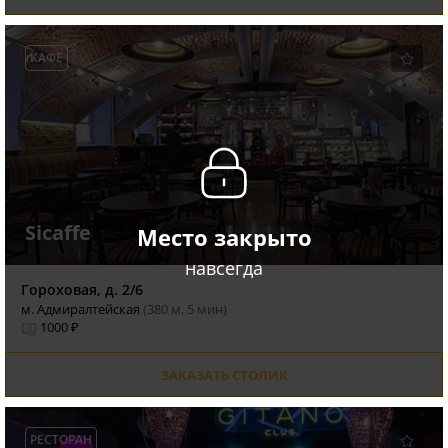
КАФЕ
Sicaffe
Место закрыто
навсегда
Гороховая, д. 2/6
м. Адмиралтейская
(380 м, 5 мин)
1000 ₽
ЗАКАЗАТЬ СТОЛИК
РЕСТОРАН