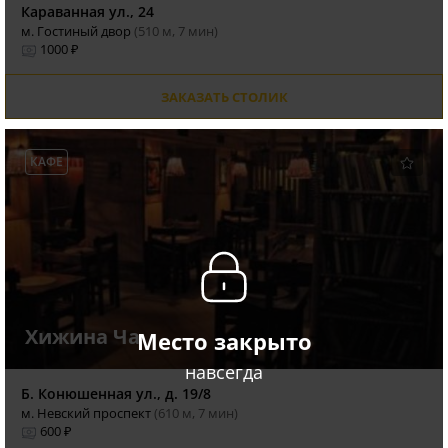
Караванная ул., 24
м. Гостиный двор
(510 м, 7 мин)
1000 ₽
ЗАКАЗАТЬ СТОЛИК
КАФЕ
Хижина Ча
Место закрыто
навсегда
Б. Конюшенная ул., д. 19/8
м. Невский проспект
(610 м, 7 мин)
600 ₽