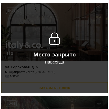
БИСТРО
Tio
Место закрыто
навсегда
ул. Гороховая, д. 6
м. Адмиралтейская
(250 м, 3 мин)
1000 ₽
ЗАКАЗАТЬ СТОЛИК
КАФЕ