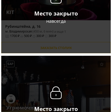
KIT
Место закрыто
навсегда
Рубинштейна, д. 16
м. Владимирская
(450 м, 6 мин)
и еще 1
1700 ₽
500 ₽
300 ₽
300 ₽
ЗАКАЗАТЬ СТОЛИК
БАР
Угрюмочная
Место закрыто