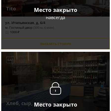
Tito
Место закрыто
навсегда
ул. Итальянская, д. 6/4
м. Гостиный двор
(500 м, 6 мин)
1000 ₽
ЗАКАЗАТЬ СТОЛИК
БАР
Хлеб, сыр, вино
Место закрыто