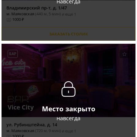
навсегда
Владимирский пр-т, д. 1/47
м. Маяковская
(440 м, 5 мин)
и еще 1
1000 ₽
ЗАКАЗАТЬ СТОЛИК
БАР
Vice City
Место закрыто
навсегда
ул. Рубинштейна, д. 14
м. Маяковская
(720 м, 9 мин)
и еще 1
1000 ₽