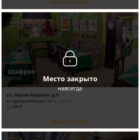
ЗАКАЗАТЬ СТОЛИК
КАФЕ
Шафран
Место закрыто
Safran
навсегда
ул. Малая Морская, д.9
м. Адмиралтейская
(160 м, 2 мин)
600 ₽
ЗАКАЗАТЬ СТОЛИК