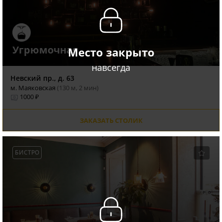
Угрюмочная
Место закрыто
навсегда
Невский пр., д. 63
м. Маяковская
(130 м, 2 мин)
1000 ₽
ЗАКАЗАТЬ СТОЛИК
БИСТРО