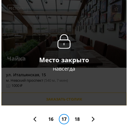
РЕСТОРАН
Чайка
Место закрыто
навсегда
ул. Итальянская, 15
м. Невский проспект
(540 м, 7 мин)
1000 ₽
ЗАКАЗАТЬ СТОЛИК
16
17
18