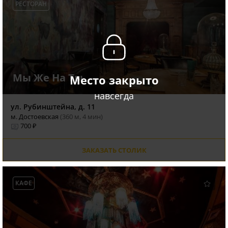
РЕСТОРАН
Мы Же На Ты
Место закрыто
навсегда
ул. Рубинштейна, д. 11
м. Достоевская
(360 м, 4 мин)
700 ₽
ЗАКАЗАТЬ СТОЛИК
КАФЕ