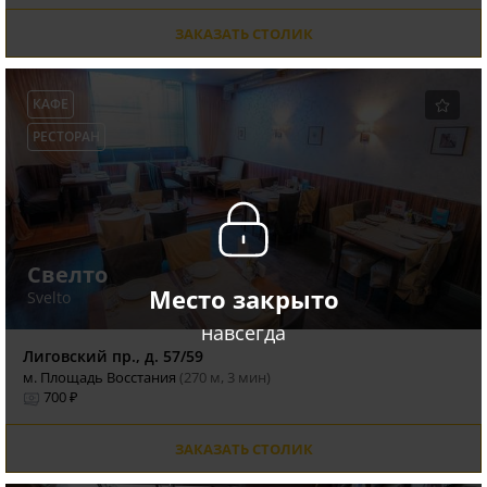
ЗАКАЗАТЬ СТОЛИК
КАФЕ
РЕСТОРАН
Свелто
Место закрыто
Svelto
навсегда
Лиговский пр., д. 57/59
м. Площадь Восстания
(270 м, 3 мин)
700 ₽
ЗАКАЗАТЬ СТОЛИК