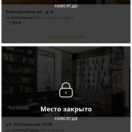
навсегда
Рубинштейна ул., д. 4
м. Маяковская
(550 м, 7 мин)
и еще 1
900 ₽
ЗАКАЗАТЬ СТОЛИК
Чеснок
Место закрыто
навсегда
ул. Итальянская 14/16
м. Гостиный двор
(660 м, 8 мин)