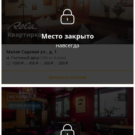
Квартирка
Место закрыто
навсегда
Малая Садовая ул., д. 1
м. Гостиный двор
(340 м, 4 мин)
1000 ₽
450 ₽
300 ₽
200 ₽
ЗАКАЗАТЬ СТОЛИК
РЕСТОРАН
ЛЕТНЯЯ ВЕРАНДА