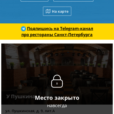
На карте
Подпишись на Telegram-канал
про рестораны Санкт-Петербурга
КАФЕ
У Пушкина
Место закрыто
навсегда
ул. Пушкинская, д. 9, лит.А