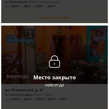
м. Маяковская
(400 м, 5 мин)
и еще 1
1300 ₽
500 ₽
300 ₽
300 ₽
ЗАКАЗАТЬ СТОЛИК
КАФЕ
ЛЕТНЯЯ ВЕРАНДА
Аюрведа
Место закрыто
навсегда
ул. Итальянская, д. 37
м. Гостиный двор
(530 м, 7 мин)
1300 ₽
400 ₽
300 ₽
300 ₽
300 ₽