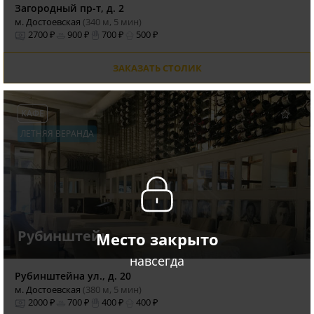
Загородный пр-т, д. 2
м. Достоевская
(340 м, 5 мин)
2700 ₽
900 ₽
700 ₽
500 ₽
ЗАКАЗАТЬ СТОЛИК
КАФЕ
ЛЕТНЯЯ ВЕРАНДА
Рубинштейн
Место закрыто
навсегда
Рубинштейна ул., д. 20
м. Достоевская
(380 м, 5 мин)
2000 ₽
700 ₽
400 ₽
400 ₽