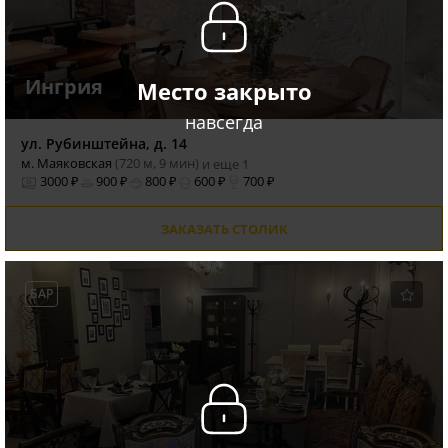
Ингрия
Место закрыто
навсегда
ул. Рубинштейна, д. 14
м. Маяковская
(720 м, 9 мин)
и еще 1
3000 ₽
900 ₽
800 ₽
600 ₽
700 ₽
ЗАКАЗАТЬ СТОЛИК
БАР