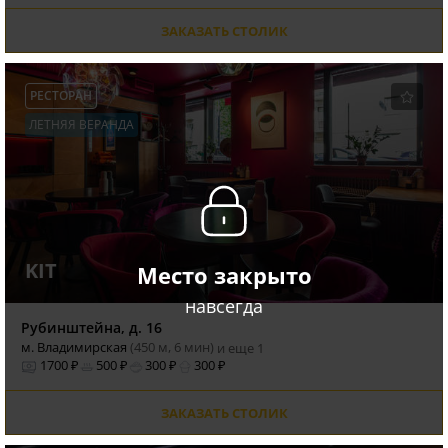
ЗАКАЗАТЬ СТОЛИК
РЕСТОРАН
ЛЕТНЯЯ ВЕРАНДА
KIT
Место закрыто
навсегда
Рубинштейна, д. 16
м. Владимирская
(450 м, 6 мин)
и еще 1
1700 ₽
500 ₽
300 ₽
300 ₽
ЗАКАЗАТЬ СТОЛИК