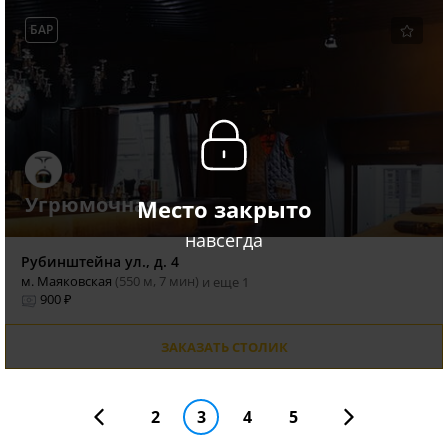
БАР
Угрюмочная
Место закрыто
навсегда
Рубинштейна ул., д. 4
м. Маяковская
(550 м, 7 мин)
и еще 1
900 ₽
ЗАКАЗАТЬ СТОЛИК
2
3
4
5