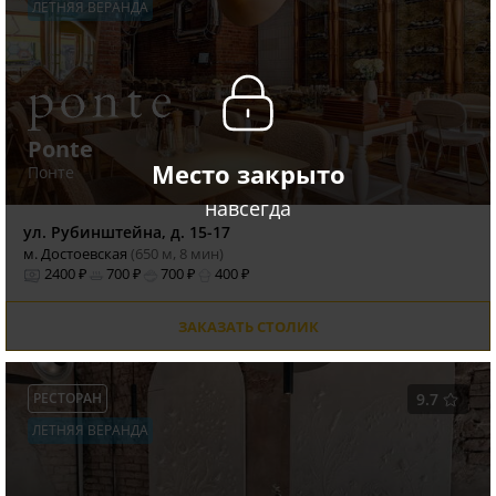
ЛЕТНЯЯ ВЕРАНДА
Ponte
Место закрыто
Понте
навсегда
ул. Рубинштейна, д. 15-17
м. Достоевская
(650 м, 8 мин)
2400 ₽
700 ₽
700 ₽
400 ₽
ЗАКАЗАТЬ СТОЛИК
РЕСТОРАН
9.7
ЛЕТНЯЯ ВЕРАНДА