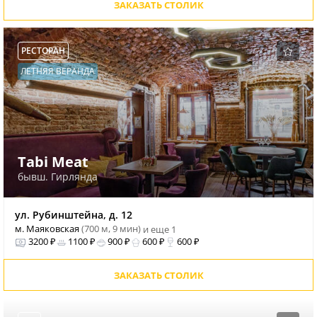
ЗАКАЗАТЬ СТОЛИК
РЕСТОРАН
ЛЕТНЯЯ ВЕРАНДА
Tabi Meat
бывш. Гирлянда
ул. Рубинштейна, д. 12
м. Маяковская
(700 м, 9 мин)
и еще 1
3200 ₽
1100 ₽
900 ₽
600 ₽
600 ₽
ЗАКАЗАТЬ СТОЛИК