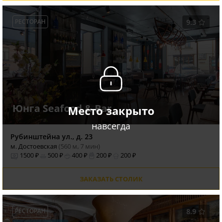
РЕСТОРАН
9.3
Юнга Seafood & Bar
Место закрыто
навсегда
Рубинштейна ул., д. 23
м. Достоевская
(560 м, 7 мин)
1500 ₽
500 ₽
400 ₽
200 ₽
200 ₽
ЗАКАЗАТЬ СТОЛИК
РЕСТОРАН
8.9