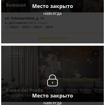
Бывшая
Место закрыто
навсегда
ул. Рубинштейна, д. 13
м. Достоевская
(680 м, 9 мин)
2500 ₽
800 ₽
600 ₽
500 ₽
ЗАКАЗАТЬ СТОЛИК
РЕСТОРАН
Paseo del Prado
Место закрыто
Пасео дель Прадо
навсегда