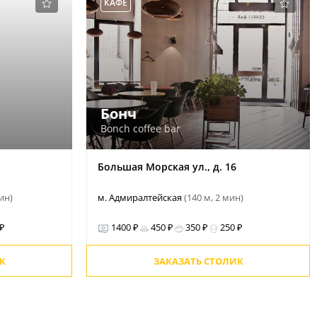
КАФЕ
Бонч
Bonch coffee bar
Большая Морская ул., д. 16
мин)
м. Адмиралтейская
(140 м, 2 мин)
 ₽
1400 ₽
450 ₽
350 ₽
250 ₽
К
ЗАКАЗАТЬ СТОЛИК