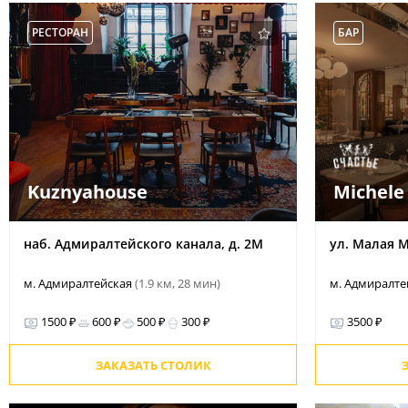
РЕСТОРАН
БАР
Kuznyahouse
Michele
наб. Адмиралтейского канала, д. 2М
ул. Малая М
м. Адмиралтейская
(1.9 км, 28 мин)
м. Адмиралт
1500 ₽
600 ₽
500 ₽
300 ₽
3500 ₽
ЗАКАЗАТЬ СТОЛИК