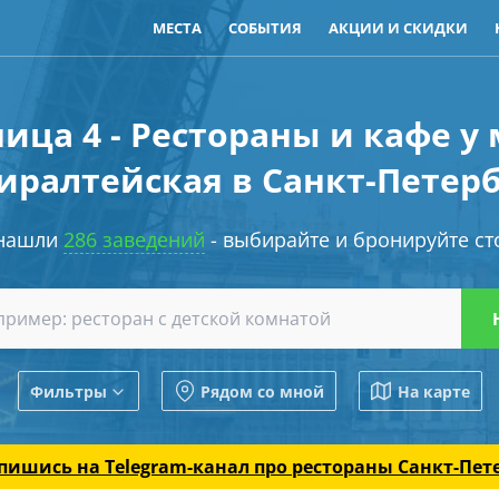
МЕСТА
СОБЫТИЯ
АКЦИИ И СКИДКИ
ица 4 - Рестораны и кафе у
иралтейская в Санкт-Петерб
нашли
286 заведений
- выбирайте и бронируйте ст
Фильтры
Рядом со мной
На карте
пишись на Telegram-канал
про рестораны Санкт-Пет