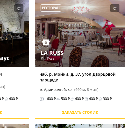
РЕСТОРАН
LA RUSS
аус
Ля Русс
4
наб. р. Мойки, д. 37, угол Дворцовой
площади
мин)
м. Адмиралтейская
(660 м, 8 мин)
0 ₽
400 ₽
1600 ₽
500 ₽
400 ₽
400 ₽
300 ₽
К
ЗАКАЗАТЬ СТОЛИК