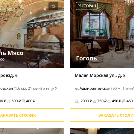
РЕСТОРАН
ль Мясо
Гоголь
ясо
роезд, 6
Малая Морская ул., д. 8
ровская
(1.6 км, 21 мин)
м. Адмиралтейская
(90 м, 1 мин
и еще 2
00 ₽
500 ₽
400 ₽
2000 ₽
750 ₽
450 ₽
450
ЗАКАЗАТЬ СТОЛИК
ЗАКАЗАТЬ СТОЛИ