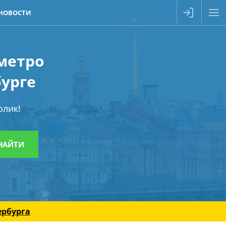
НОВОСТИ
 метро
урге
олик!
ербурга