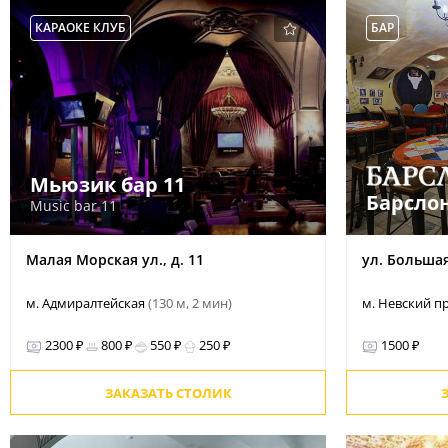
КАРАОКЕ КЛУБ
БАР
Мьюзик бар 11
Барсло
Music bar 11
Малая Морская ул., д. 11
ул. Больша
м. Адмиралтейская
(130 м, 2 мин)
м. Невский п
2300 ₽
800 ₽
550 ₽
250 ₽
1500 ₽
ЗАКАЗАТЬ СТОЛИК