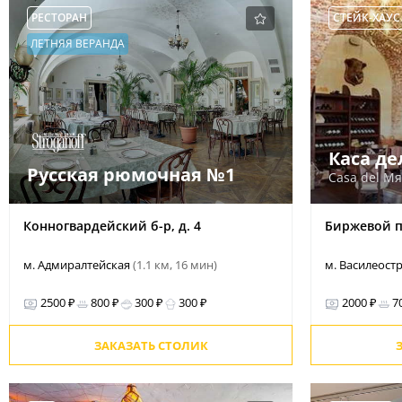
РЕСТОРАН
СТЕЙК-ХАУС
ЛЕТНЯЯ ВЕРАНДА
Каса де
Русская рюмочная №1
Casa del М
Конногвардейский б-р, д. 4
Биржевой п
м. Адмиралтейская
(1.1 км, 16 мин)
м. Василеост
2500 ₽
800 ₽
300 ₽
300 ₽
2000 ₽
7
ЗАКАЗАТЬ СТОЛИК