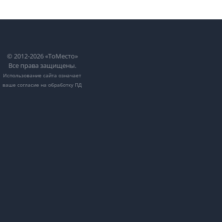
© 2012-2026 «ТоМесто»
Все права защищены.
Использование сайта означает
ваше
согласие на обработку ПД