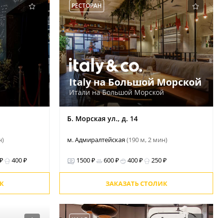
РЕСТОРАН
Italy на Большой Морской
Итали на Большой Морской
1
Б. Морская ул., д. 14
н)
м. Адмиралтейская
(190 м, 2 мин)
 ₽
400 ₽
1500 ₽
600 ₽
400 ₽
250 ₽
К
ЗАКАЗАТЬ СТОЛИК