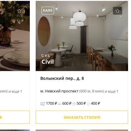
КАФЕ
Civil
Волынский пер., д. 8
 мин)
м. Невский проспект
(600 м, 8 мин)
и еще 1
и еще 1
1700 ₽
600 ₽
500 ₽
400 ₽
К
ЗАКАЗАТЬ СТОЛИК