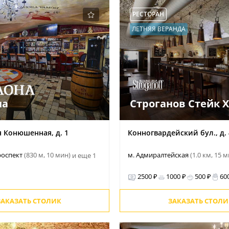
РЕСТОРАН
ЛЕТНЯЯ ВЕРАНДА
на
Строганов Стейк Х
я Конюшенная, д. 1
Конногвардейский бул., д. 
роспект
(830 м, 10 мин)
м. Адмиралтейская
(1.0 км, 15 
и еще 1
2500 ₽
1000 ₽
500 ₽
60
ЗАКАЗАТЬ СТОЛИК
ЗАКАЗАТЬ СТОЛИ