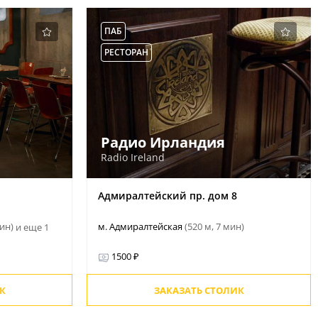
ПАБ
РЕСТОРАН
Радио Ирландия
Radio Ireland
Адмиралтейский пр. дом 8
мин)
м. Адмиралтейская
(520 м, 7 мин)
и еще 1
1500 ₽
К
ЗАКАЗАТЬ СТОЛИК