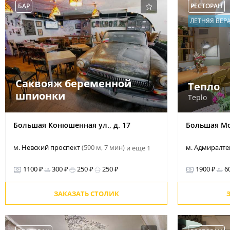
БАР
РЕСТОРАН
ЛЕТНЯЯ ВЕР
Саквояж беременной
Тепло
шпионки
Teplo
Большая Конюшенная ул., д. 17
Большая Мор
м. Невский проспект
(590 м, 7 мин)
м. Адмиралт
и еще 1
1100 ₽
300 ₽
250 ₽
250 ₽
1900 ₽
6
ЗАКАЗАТЬ СТОЛИК