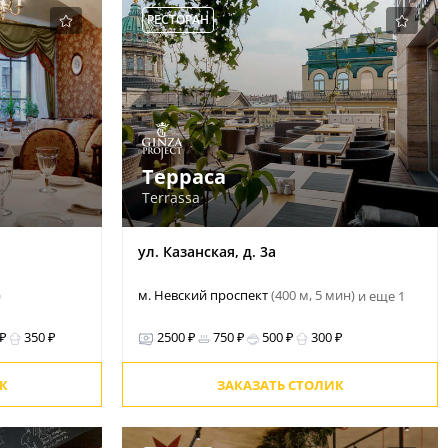
РЕСТОРАН
Терраса
Terrassa
ул. Казанская, д. 3а
)
м. Невский проспект
(400 м, 5 мин)
и еще 1
 ₽
350 ₽
2500 ₽
750 ₽
500 ₽
300 ₽
К
ЗАКАЗАТЬ СТОЛИК