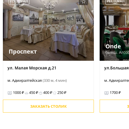
РЕСТОРАН
РЕСТОРАН
Onde
Проспект
бывш. Arco
ул. Малая Морская д.21
ул.Большая
м. Адмиралтейская
(330 м, 4 мин)
м. Адмиралт
1000 ₽
450 ₽
400 ₽
250 ₽
1700 ₽
ЗАКАЗАТЬ СТОЛИК