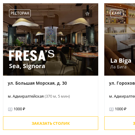
РЕСТОРАН
КАФЕ
La Biga
Sea, Signora
Ла Бига
ул. Большая Морская, д. 30
ул. Горохова
м. Адмиралтейская
(370 м, 5 мин)
м. Адмиралт
1000 ₽
1000 ₽
ЗАКАЗАТЬ СТОЛИК