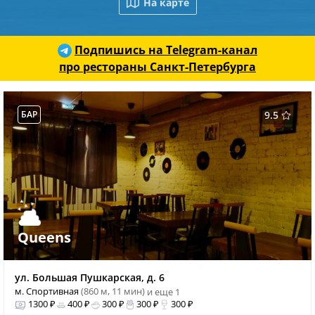
На карте
Подпишись на Telegram-канал
про рестораны Санкт-Петербурга
БАР
9.5
Queens
ул. Большая Пушкарская, д. 6
м. Спортивная
(860 м, 11 мин)
и еще 1
1300 ₽
400 ₽
300 ₽
300 ₽
300 ₽