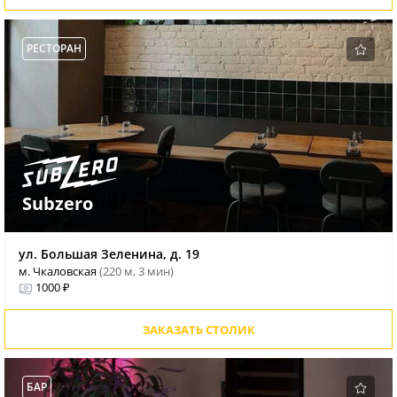
РЕСТОРАН
Subzero
ул. Большая Зеленина, д. 19
м. Чкаловская
(220 м, 3 мин)
1000 ₽
ЗАКАЗАТЬ СТОЛИК
БАР