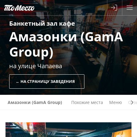
Банкетный зал
кафе
Амазонки (GamA
Group)
на улице Чапаева
← НА СТРАНИЦУ ЗАВЕДЕНИЯ
Амазонки (GamA Group)
Похожие места
Меню
Отз