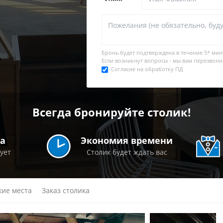
Бронь будет подтверждена в течение
5* мин
Если возникнут вопросы - мы вам перезвони
Согласие на обработку ПД
Всегда бронируйте столик!
а
Экономия времени
рует
Столик будет ждать вас
ие места
Заказ столика