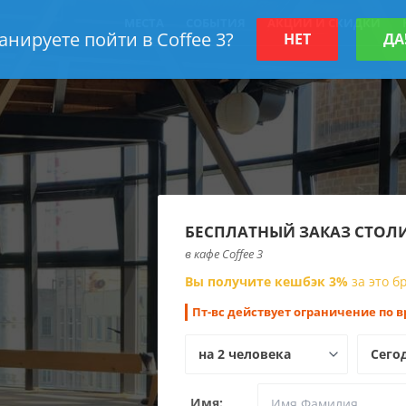
МЕСТА
СОБЫТИЯ
АКЦИИ И СКИДКИ
анируете пойти в Coffee 3?
НЕТ
ДА
БЕСПЛАТНЫЙ ЗАКАЗ СТОЛ
в кафе Coffee 3
Вы получите кешбэк 3%
за это 
Пт-вс действует ограничение по в
Имя: