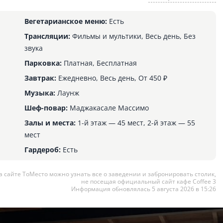
Вегетарианское меню:
Есть
Трансляции:
Фильмы и мультики, Весь день, Без
звука
Парковка:
Платная, Бесплатная
Завтрак:
Ежедневно, Весь день, От 450 ₽
Музыка:
Лаунж
Шеф-повар:
Маджакасале Массимо
Залы и места:
1-й этаж — 45 мест, 2-й этаж — 55
мест
Гардероб:
Есть
а сайте ТоМесто можно узнать все о заведении и забронировать столик,
не посещая официальный сайт кафе Coffee 3
Информация обновлялась 5 августа 2026 в 15:26