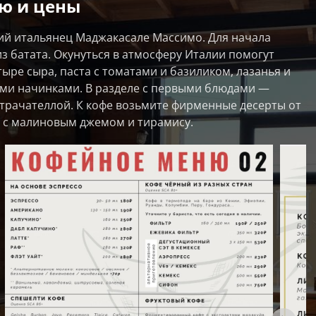
ю и цены
щий итальянец Маджакасале Массимо. Для начала
з батата. Окунуться в атмосферу Италии помогут
ыре сыра, паста с томатами и базиликом, лазанья и
ыми начинками. В разделе с первыми блюдами —
страчателлой. К кофе возьмите фирменные десерты от
 с малиновым джемом и тирамису.