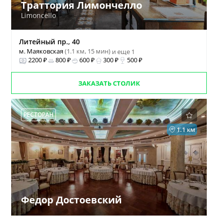
Траттория Лимончелло
Limoncello
Литейный пр., 40
м. Маяковская
(1.1 км, 15 мин)
и еще 1
2200 ₽
800 ₽
600 ₽
300 ₽
500 ₽
ЗАКАЗАТЬ СТОЛИК
РЕСТОРАН
1.1 км
Федор Достоевский