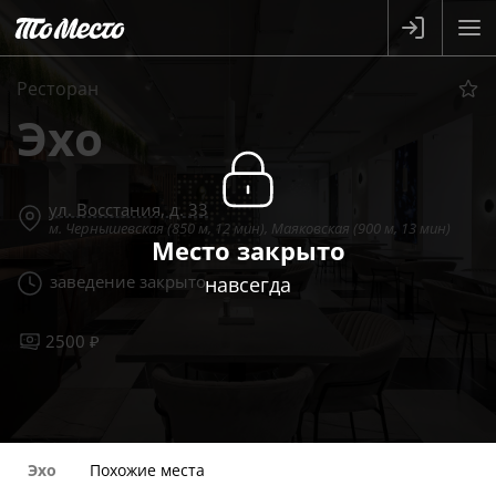
Ресторан
Эхо
ул. Восстания, д. 33
м. Чернышевская (850 м, 12 мин), Маяковская (900 м, 13 мин)
Место закрыто
заведение закрыто
навсегда
2500 ₽
Эхо
Похожие места