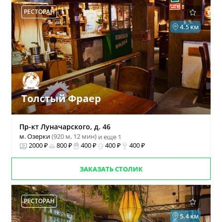
РЕСТОРАН
4.5 км
Толстый Фраер
Пр-кт Луначарского, д. 46
м. Озерки
(920 м, 12 мин)
и еще 1
2000 ₽
800 ₽
400 ₽
400 ₽
400 ₽
ЗАКАЗАТЬ СТОЛИК
РЕСТОРАН
5.4 км