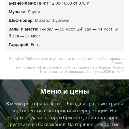
Бизнес-ланч:
Пн-пт 12:00-16:00 от 370 ₽
Музыка:
Лаунж
Шеф-повар:
Михаил Шуйский
Залы и места:
1-й зал — 59 мест, 2-й зал — 44 мест, 3-
й зал — 61 мест
Гардероб:
Есть
На сайте ТоМесто можно узнать все о заведении и забронировать
столик,
не посещая официальный сайт ресторана Лето (бывш. Pepela)
Информация обновлялась 6 августа 2026 в 14:14
Меню и цены
В меню ресторана Лето — блюда из разных стран и
континентов в авторской интерпретации. На
старте подают ассорти брускетт, трио тартаров,
рулетики из баклажанов. На горячее — морские