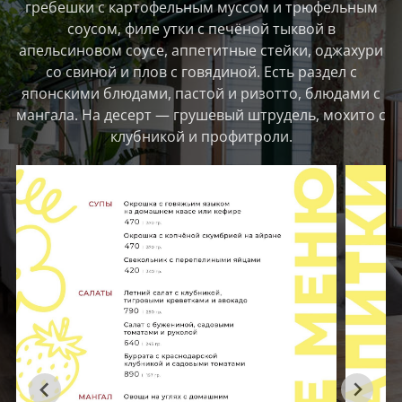
гребешки с картофельным муссом и трюфельным
соусом, филе утки с печёной тыквой в
апельсиновом соусе, аппетитные стейки, оджахури
со свиной и плов с говядиной. Есть раздел с
японскими блюдами, пастой и ризотто, блюдами с
мангала. На десерт — грушевый штрудель, мохито с
клубникой и профитроли.