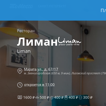
САНКТ-ПЕТЕРБУРГ
Пл
Ресторан
Лиман
Liman
Марата ул., д. 67/17
м. Звенигородская (650 м, 9 мин), Лиговский проспект (79
откроется в 11:00
1600 ₽
500 ₽
400 ₽
400 ₽
300 ₽