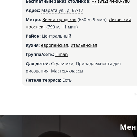
Бесплатный заказ столиков:
+7 (812) 44-90-700
Адрес:
Марата ул., д. 67/17
Метро:
Звенигородская
(650 м, 9 мин),
Лиговский
проспект
(790 м, 11 мин)
Район:
Центральный
Кухня:
европейская
,
итальянская
Группа/сеть:
Liman
Для детей:
Стульчики, Принадлежности для
рисования, Мастер-классы
Летняя терраса:
Есть
Н
Мен