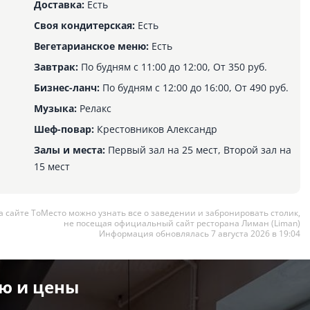
Доставка:
Есть
Своя кондитерская:
Есть
Вегетарианское меню:
Есть
Завтрак:
По будням с 11:00 до 12:00, От 350 руб.
Бизнес-ланч:
По будням с 12:00 до 16:00, От 490 руб.
Музыка:
Релакс
Шеф-повар:
Крестовников Александр
Залы и места:
Первый зал на 25 мест, Второй зал на
15 мест
а сайте ТоМесто можно узнать все о заведении и забронировать столик,
не посещая официальный сайт ресторана Лиман (Liman)
Информация обновлялась 7 августа 2026 в 19:04
ю и цены