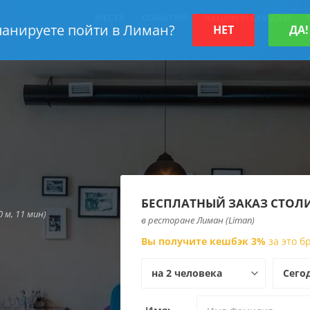
МЕСТА
СОБЫТИЯ
АКЦИИ И СКИДКИ
анируете пойти в Лиман?
НЕТ
ДА!
БЕСПЛАТНЫЙ ЗАКАЗ СТОЛ
0 м, 11 мин)
в ресторане Лиман (Liman)
Вы получите кешбэк 3%
за это 