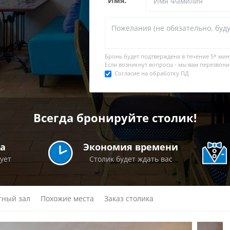
Имя:
Бронь будет подтверждена в течение
5* мин
Если возникнут вопросы - мы вам перезвони
Согласие на обработку ПД
Всегда бронируйте столик!
а
Экономия времени
рует
Столик будет ждать вас
тный зал
Похожие места
Заказ столика