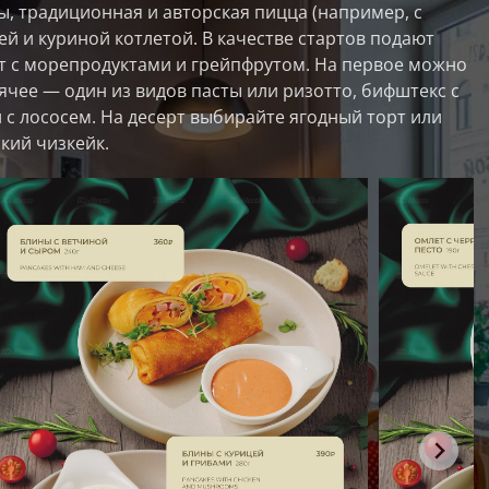
, традиционная и авторская пицца (например, с
й и куриной котлетой. В качестве стартов подают
ат с морепродуктами и грейпфрутом. На первое можно
рячее — один из видов пасты или ризотто, бифштекс с
 с лососем. На десерт выбирайте ягодный торт или
кий чизкейк.