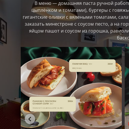
В меню — домашняя паста ручной работы
цыплёнком и томатами), бургеры с говяжье
гигантские оливки с вялеными томатами, сал
заказать минестроне с соусом песто, а на го
яйцом пашот и соусом из горошка, равиоли
баскс