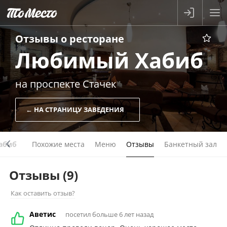
Отзывы о
ресторане
Любимый Хабиб
на проспекте Стачек
← НА СТРАНИЦУ ЗАВЕДЕНИЯ
абиб
Похожие места
Меню
Отзывы
Банкетный зал
Отзывы
(9)
Как оставить отзыв?
Аветис
посетил больше 6 лет назад