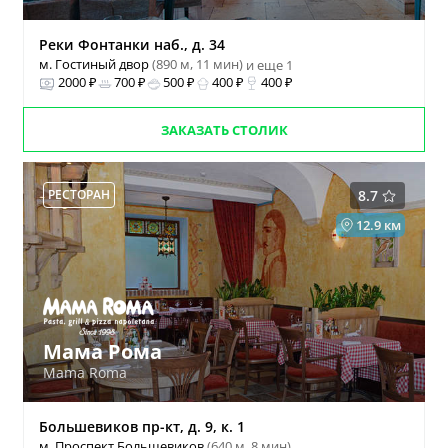
Реки Фонтанки наб., д. 34
м. Гостиный двор
(890 м, 11 мин)
и еще 1
2000 ₽
700 ₽
500 ₽
400 ₽
400 ₽
ЗАКАЗАТЬ СТОЛИК
РЕСТОРАН
8.7
12.9 км
Мама Рома
Mama Roma
Большевиков пр-кт, д. 9, к. 1
м. Проспект Большевиков
(640 м, 8 мин)