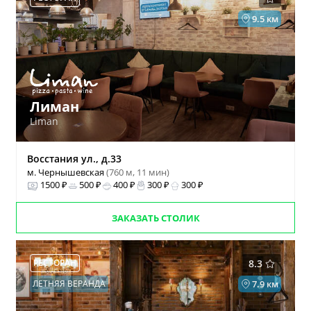
9.5 км
Лиман
Liman
Восстания ул., д.33
м. Чернышевская
(760 м, 11 мин)
1500 ₽
500 ₽
400 ₽
300 ₽
300 ₽
ЗАКАЗАТЬ СТОЛИК
РЕСТОРАН
8.3
ЛЕТНЯЯ ВЕРАНДА
7.9 км