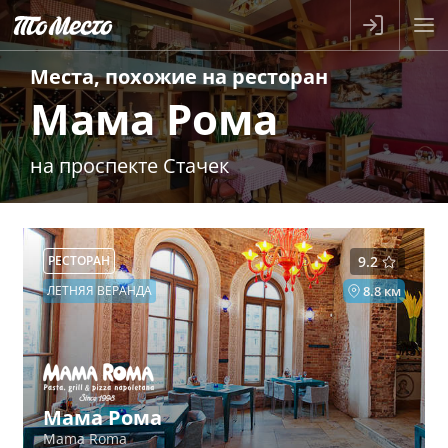
Места, похожие на
ресторан
Мама Рома
на проспекте Стачек
РЕСТОРАН
9.2
ЛЕТНЯЯ ВЕРАНДА
8.8 км
Мама Рома
Mama Roma