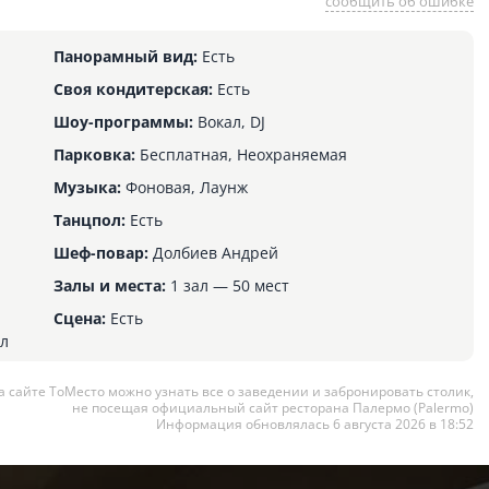
сообщить об ошибке
Панорамный вид:
Есть
Своя кондитерская:
Есть
Шоу-программы:
Вокал, DJ
Парковка:
Бесплатная, Неохраняемая
Музыка:
Фоновая, Лаунж
Танцпол:
Есть
Шеф-повар:
Долбиев Андрей
Залы и места:
1 зал — 50 мест
Сцена:
Есть
ел
а сайте ТоМесто можно узнать все о заведении и забронировать столик,
не посещая официальный сайт ресторана Палермо (Palermo)
Информация обновлялась 6 августа 2026 в 18:52