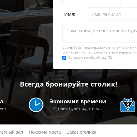
Имя:
Бронь будет подтверждена в течение
5* мин
Если возникнут вопросы - мы вам перезвони
Согласие на обработку ПД
Всегда бронируйте столик!
а
Экономия времени
рует
Столик будет ждать вас
кетный зал
Похожие места
Заказ столика