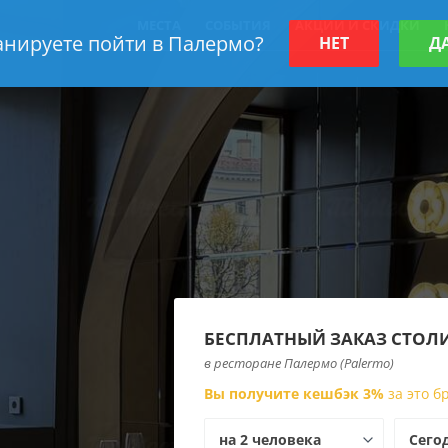
МЕСТА
СОБЫТИЯ
АКЦИИ И СКИДКИ
нируете пойти в Палермо?
НЕТ
ДА
БЕСПЛАТНЫЙ ЗАКАЗ СТОЛ
в ресторане Палермо (Palermo)
Вы получите кешбэк 3%
за это 