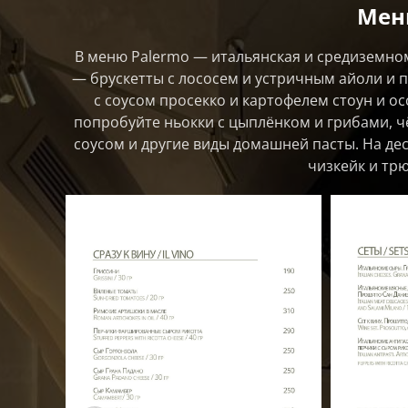
Мен
В меню Palermo — итальянская и средиземном
— брускетты с лососем и устричным айоли и п
с соусом просекко и картофелем стоун и о
попробуйте ньокки с цыплёнком и грибами, ч
соусом и другие виды домашней пасты. На д
чизкейк и тр