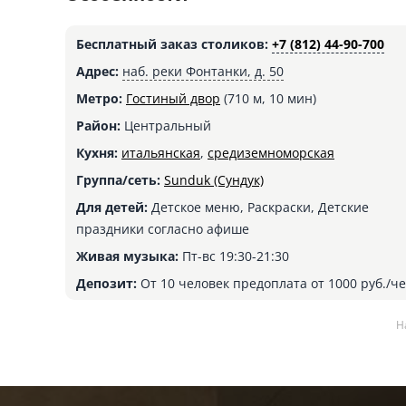
Бесплатный заказ столиков:
+7 (812) 44-90-700
Адрес:
наб. реки Фонтанки, д. 50
Метро:
Гостиный двор
(710 м, 10 мин)
Район:
Центральный
Кухня:
итальянская
,
средиземноморская
Группа/сеть:
Sunduk (Сундук)
Для детей:
Детское меню, Раскраски, Детские
праздники согласно афише
Живая музыка:
Пт-вс 19:30-21:30
Депозит:
От 10 человек предоплата от 1000 руб./ч
Н