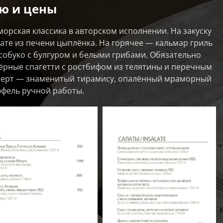
ю и цены
орская классика в авторском исполнении. На закуску
ате из печени цыплёнка. На горячее — кальмар гриль
ссобуко с булгуром и белыми грибами. Обязательно
ёрные спагетти с ростбифом из телятины и перечным
есерт — знаменитый тирамису, опалённый мраморный
юфель ручной работы.