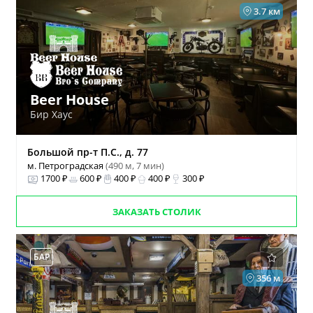
3.7 км
Beer House
Бир Хаус
Большой пр-т П.С., д. 77
м. Петроградская
(490 м, 7 мин)
1700 ₽
600 ₽
400 ₽
400 ₽
300 ₽
ЗАКАЗАТЬ СТОЛИК
БАР
356 м