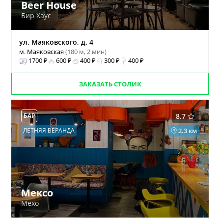
Beer House
Бир Хаус
ул. Маяковского, д. 4
м. Маяковская
(180 м, 2 мин)
1700 ₽
600 ₽
400 ₽
300 ₽
400 ₽
ЗАКАЗАТЬ СТОЛИК
БАР
8.7
ЛЕТНЯЯ ВЕРАНДА
2.3 км
Мексо
Mexo