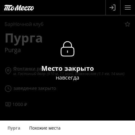
БарНочной клуб
Пурга
Purga
Место закрыто
Фонтанки реки наб., 11
м. Гостиный двор (910 м, 11 мин), Маяковская (1.1 км, 14 мин)
навсегда
заведение закрыто
1000 ₽
Пурга
Похожие места