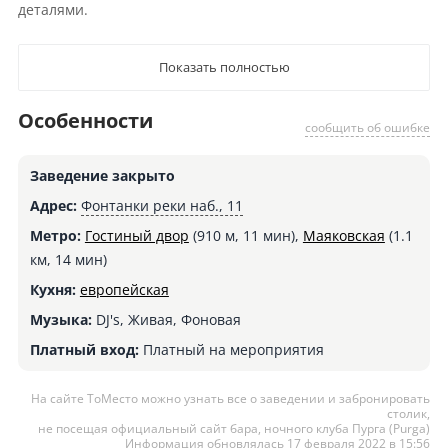
деталями.
Показать полностью
Особенности
сообщить об ошибке
Заведение закрыто
Адрес:
Фонтанки реки наб., 11
Метро:
Гостиный двор
(910 м, 11 мин),
Маяковская
(1.1
км, 14 мин)
Кухня:
европейская
Музыка:
DJ's, Живая, Фоновая
Платный вход:
Платный на мероприятия
На сайте ТоМесто можно узнать все о заведении и забронировать
столик,
не посещая официальный сайт бара, ночного клуба Пурга (Purga)
Информация обновлялась 17 февраля 2022 в 15:56