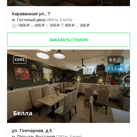
Караванная ул., 7
м. Гостиный двор
(400 м, 6 мин)
1800 ₽
600 ₽
500 ₽
400 ₽
300 ₽
ЗАКАЗАТЬ СТОЛИК
КАФЕ
8.9
1.2 км
Белла
ул. Гончарная, д.5
м. Площадь Восстания
(240 м, 3 мин)