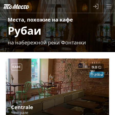
Места, похожие на
кафе
Рубаи
на набережной реки Фонтанки
КАФЕ
9.0
214 м
Centrale
Чентрале