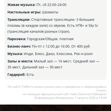
Живая музыка:
Пт, сб 22:00-24:00
Настольные игры:
Шахматы
Трансляции:
Спортивные трансляции: 3 большие
плазмы (в каждом зале) со звуком. Есть НТВ+ и Sky tv
(трансляция каналов разных стран).
Парковка:
Городская/Общая, платная
Бизнес-ланч:
Пн-пт с 12:00 до 16:00, От 400 руб
Музыка:
Инди, Блюз, Джаз, Классика, Рок-н-ролл
Залы и места:
Малый зал — 16 мест, Средний зал —
35 мест, Дальний зал — 30 мест
Гардероб:
Есть
На сайте ТоМесто можно узнать все о заведении и забронировать
столик,
не посещая официальный сайт паба Shamrock (Шемрок)
Информация обновлялась 7 августа 2026 в 19:04