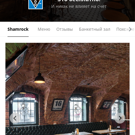
И никак не влияет на счет
Shamrock
Меню
Отзывы
Банкетный зал
Похожие