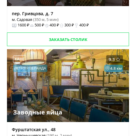
пер. Гривцова, д. 7
м. Садовая
(350 м, 5 мин)
1600 ₽
500 ₽
400 ₽
300 ₽
400 ₽
ЗАКАЗАТЬ СТОЛИК
КАФЕ
9.3
ЛЕТНЯЯ ВЕРАНДА
4.8 км
Заводные яйца
Фурштатская ул., 48
м. Чернышевская
(190 м, 2 мин)