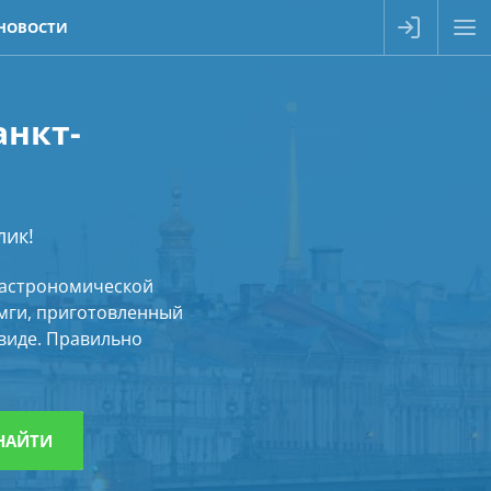
НОВОСТИ
анкт-
лик!
гастрономической
емги, приготовленный
виде. Правильно