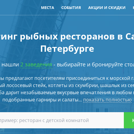
МЕСТА
СОБЫТИЯ
АКЦИИ И СКИДКИ
инг рыбных ресторанов в С
Петербурге
 нашли
2 заведения
- выбирайте и бронируйте сто
ы предлагают посетителям присоединиться к морской 
ый лососевый стейк, котлеты из скумбрии, шашлык из с
ыба дарит незабываемые вкусрвые впечатления в любом 
подобранные гарниры и салаты...
показать полностью