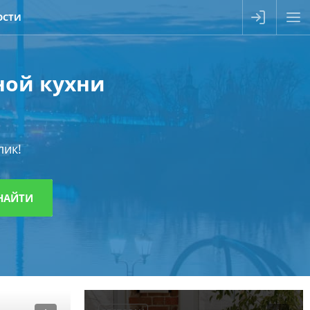
ОСТИ
ной кухни
лик!