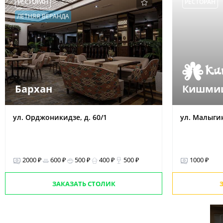
РЕСТОРАН
РЕСТОРАН
ЛЕТНЯЯ ВЕРАНДА
Бархан
Кишми
ул. Орджоникидзе, д. 60/1
ул. Малыгин
2000 ₽
600 ₽
500 ₽
400 ₽
500 ₽
1000 ₽
ЗАКАЗАТЬ СТОЛИК