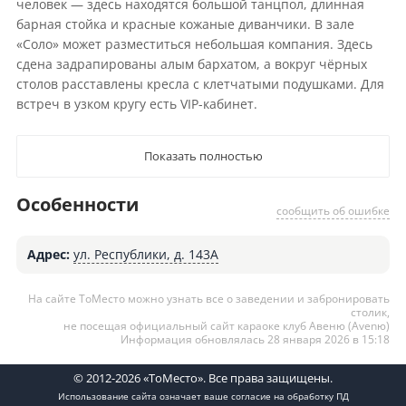
человек — здесь находятся большой танцпол, длинная
барная стойка и красные кожаные диванчики. В зале
«Соло» может разместиться небольшая компания. Здесь
сдена задрапированы алым бархатом, а вокруг чёрных
столов расставлены кресла с клетчатыми подушками. Для
встреч в узком кругу есть VIP-кабинет.
Показать полностью
Особенности
сообщить об ошибке
Адрес:
ул. Республики, д. 143А
На сайте ТоМесто можно узнать все о заведении и забронировать
столик,
не посещая официальный сайт караоке клуб Авеню (Avenю)
Информация обновлялась 28 января 2026 в 15:18
© 2012-2026 «ТоМесто». Все права защищены.
Использование сайта означает ваше
согласие на обработку ПД