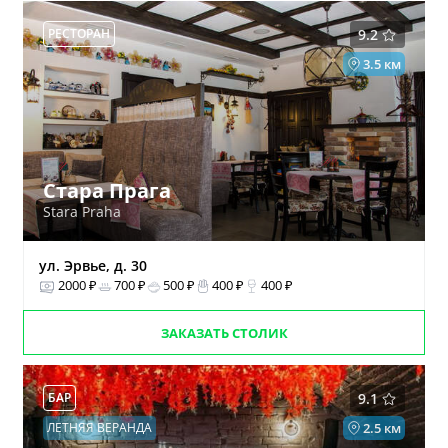
РЕСТОРАН
9.2
3.5 км
Стара Прага
Stara Praha
ул. Эрвье, д. 30
2000 ₽
700 ₽
500 ₽
400 ₽
400 ₽
ЗАКАЗАТЬ СТОЛИК
БАР
9.1
ЛЕТНЯЯ ВЕРАНДА
2.5 км