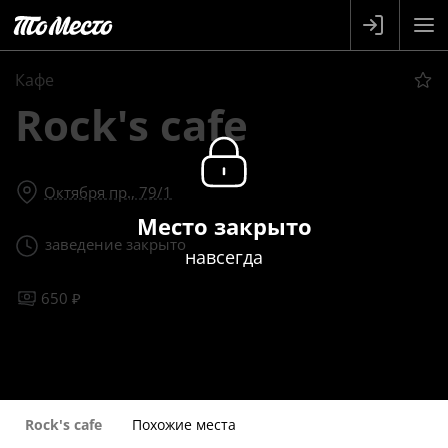
Кафе
Rock's cafe
Октября пр., 79/1
Место закрыто
заведение закрыто
навсегда
650 ₽
Rock's cafe
Похожие места