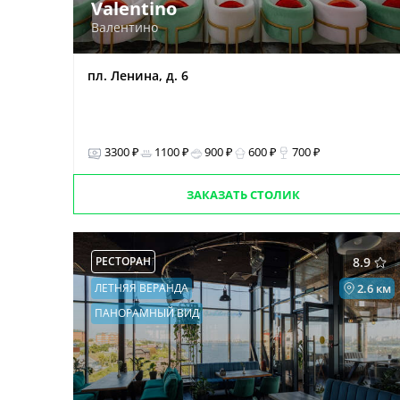
Valentino
Валентино
пл. Ленина, д. 6
3300 ₽
1100 ₽
900 ₽
600 ₽
700 ₽
ЗАКАЗАТЬ СТОЛИК
РЕСТОРАН
8.9
ЛЕТНЯЯ ВЕРАНДА
2.6 км
ПАНОРАМНЫЙ ВИД