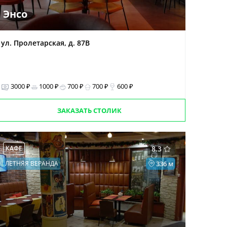
Энсо
ул. Пролетарская, д. 87В
3000 ₽
1000 ₽
700 ₽
700 ₽
600 ₽
ЗАКАЗАТЬ СТОЛИК
КАФЕ
8.3
ЛЕТНЯЯ ВЕРАНДА
336 м