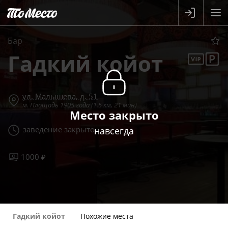
Бар
Гадкий койот
ул. Малышева, д. 51
м. Площадь 1905 года (1.5 км, 21 мин)
Место закрыто
заведение закрыто
навсегда
1000 ₽
Гадкий койот
Похожие места